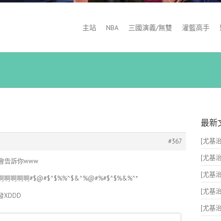
主站
NBA
三國演義/無雙
灌籃高手
最新
[尤基治x
#367
[尤基治x
會告訴你www
[尤基治x
啊啊#$@#$^$%%^$&^%@#%#$^$%&%^*
[尤基治x
XDDD
[尤基治x