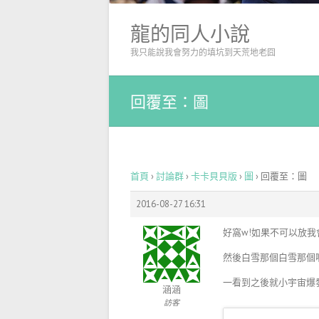
龍的同人小說
我只能說我會努力的填坑到天荒地老囧
回覆至：圖
首頁
›
討論群
›
卡卡貝貝版
›
圖
›
回覆至：圖
2016-08-27 16:31
好窩w!如果不可以放我
然後白雪那個白雪那個啊啊啊
一看到之後就小宇宙爆發
涵涵
訪客