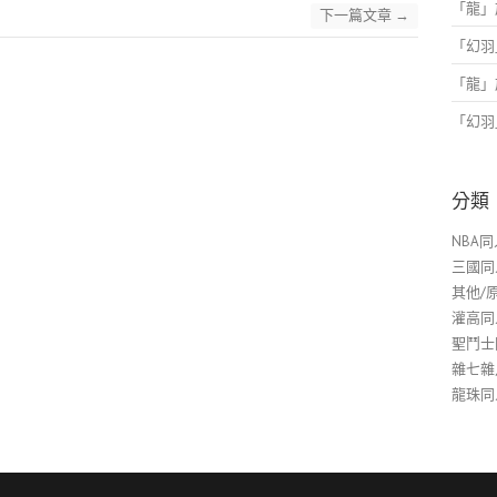
「
龍
」
下一篇文章
→
「
幻羽
「
龍
」
「
幻羽
分類
NBA同
三國同
其他/
灌高同
聖鬥士
雜七雜
龍珠同