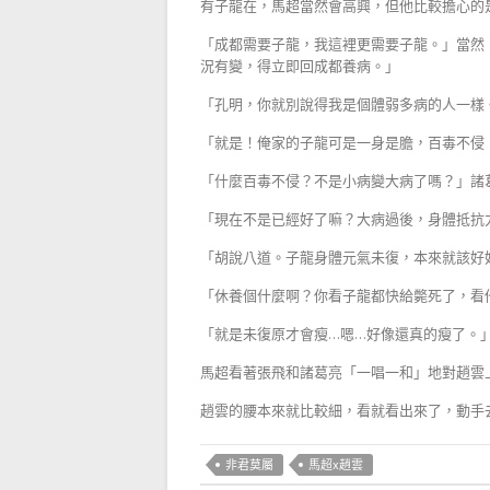
有子龍在，馬超當然會高興，但他比較擔心的
「成都需要子龍，我這裡更需要子龍。」當然
況有變，得立即回成都養病。」
「孔明，你就別說得我是個體弱多病的人一樣
「就是！俺家的子龍可是一身是膽，百毒不侵
「什麼百毒不侵？不是小病變大病了嗎？」諸
「現在不是已經好了嘛？大病過後，身體抵抗
「胡說八道。子龍身體元氣未復，本來就該好
「休養個什麼啊？你看子龍都快給斃死了，看
「就是未復原才會瘦…嗯…好像還真的瘦了。
馬超看著張飛和諸葛亮「一唱一和」地對趙雲
趙雲的腰本來就比較細，看就看出來了，動手
非君莫屬
馬超x趙雲