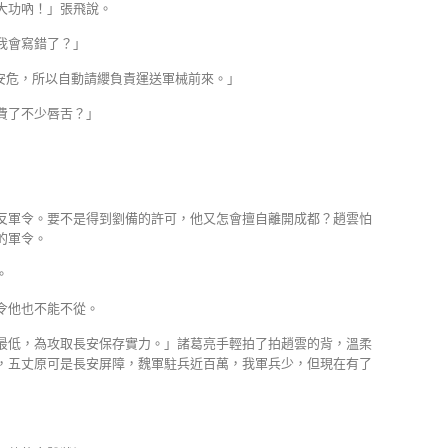
大功吶！」張飛說。
我會寫錯了？」
安危，所以自動請纓負責運送軍械前來。」
費了不少唇舌？」
反軍令。要不是得到劉備的許可，他又怎會擅自離開成都？趙雲怕
的軍令。
。
令他也不能不從。
最低，為攻取長安保存實力。」諸葛亮手輕拍了拍趙雲的背，溫柔
，五丈原可是長安屏障，魏軍駐兵近百萬，我軍兵少，但現在有了