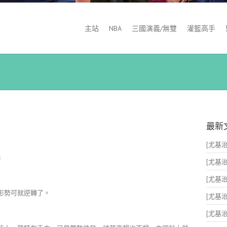
主站
NBA
三國演義/無雙
灌籃高手
最新
[尤基治x
s
[尤基治x
[尤基治x
形勢可就逆轉了。
[尤基治x
[尤基治x