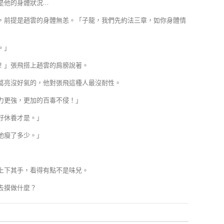
是他的身體狀況…
，前提是趙雲的身體無恙。「子龍，我們先約法三章，如你身體情
。」
！」張飛搭上趙雲的肩膀說著。
葛亮沒好氣的，他對張飛這種人最沒耐性。
力更強，更加的百毒不侵！」
好休養才是。」
他瘦了多少。」
」
上下其手，看得有點不是味兒。
去摸做什麼？