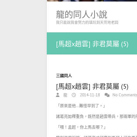
龍的同人小說
我只能說我會努力的填坑到天荒地老囧
[馬超x趙雲] 非君莫屬 (5)
三國同人
[馬超x趙雲] 非君莫屬 (5)
龍
2014-11-18
No Comment
「原來是他…難怪早到了。」
諸葛亮如釋重負，既然是趙雲帶兵，那兩軍的
「喂！孟起，你上馬去哪？」