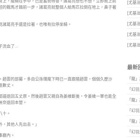
背上，龍騎在手中，已是蓄勢待發。諸葛亮想也不想，立即就上前
[尤基治x
超的戰馬才踏前一步，諸葛亮就整個人給馬匹拉倒在地上，鼻子著
[尤基治x
[尤基治x
見諸葛亮手還是拉著，也唯有拉停坐騎。
[尤基治x
[尤基治x
子流血了…
最新
「
龍
」
。趙雲的部屬，多自公孫瓚麾下時已一直跟隨趙雲，個個久歷沙
退數丈。
「
幻羽
都逼退回五丈原。然後趙雲又親自為姜維斷後，令姜維一軍也能全
「
龍
」
無奈退回本營。
「
幻羽
八十。
「
龍
」
外，其他人先出去。」
「
幻羽
事廳內。