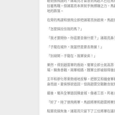
聽到張飛說的，諸葛亮才留意到馬超人已在馬
拉著馬韁。但諸葛亮本來就手無搏雞之力，馬
地的跌落。
在旁的馬謖和張飛立即把諸葛亮扶起來，馬超
「怎麼搞拉住我的馬？」
「我才要問你，你這要去做什麼？」諸葛亮鼻
「子龍在城外，我當然是要去救援！」
「別胡鬧，子龍在，我軍安矣！」
果然，得到趙雲軍的救助，蜀軍立即士氣高昂
場，驍勇善戰，兩軍相遇，魏軍立即被殺得後
王平和廖化等乘勢絕地反擊，把鄧艾和鐘會軍
身而退。夏侯惇欲追回，但與趙雲交戰數合就
最後，蜀兵全軍退回陳倉城，傷者三百，死者
「好了，除了張飛將軍，馬超將軍和趙雲將軍
點算完損失後，諸葛亮只留下了三位將軍在議