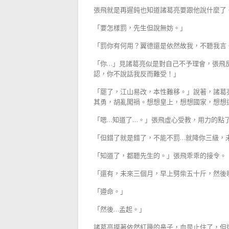
張飛就是再遲鈍也知道諸葛亮要跟他說什麼了
「要怎樣罰，先生但說無妨。」
「罰你有何用？翼德還是依然故我，不聽我言
「你…」見諸葛亮似是對自己不予理會，張飛
認，你不說話我反而難受！」
「罷了，江山易改，本性難移。」說著，諸葛
其勇，胡亂闖禍。想想皇上，想想國家，想想
「嗯…知道了…。」張飛虛心受教，用力的點
「但錯了就是錯了，不能不罰…就降你三級，
「知道了，都聽先生的。」張飛乖乖的接令。
「還有，未來三個月，早上劈柴五十斤，然後
「遵命。」
「然後…孟起。」
諸葛亮摸著依然紅腫的鼻子，血是止住了，但