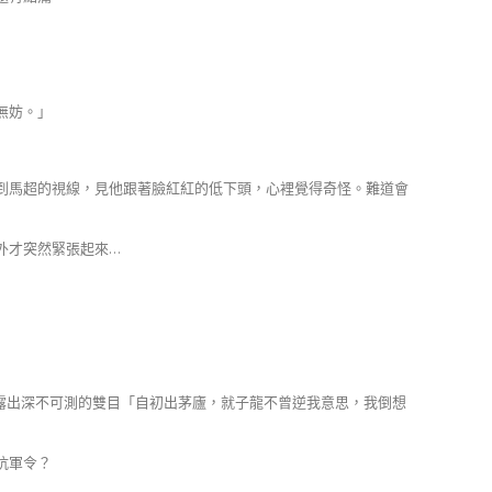
無妨。」
到馬超的視線，見他跟著臉紅紅的低下頭，心裡覺得奇怪。難道會
外才突然緊張起來…
露出深不可測的雙目「自初出茅廬，就子龍不曾逆我意思，我倒想
抗軍令？