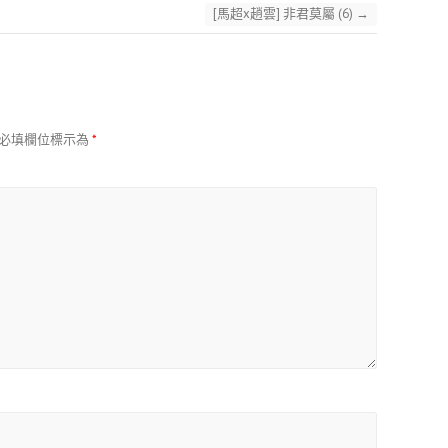
[馬超x趙雲] 非君莫屬 (6)
→
必填欄位標示為
*