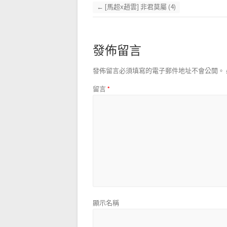
←
[馬超x趙雲] 非君莫屬 (4)
發佈留言
發佈留言必須填寫的電子郵件地址不會公開。
留言
*
顯示名稱