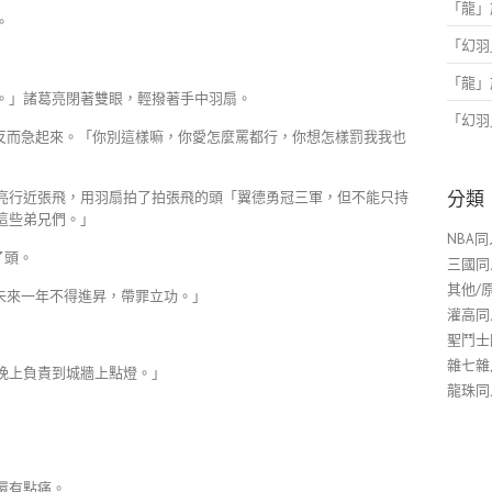
「
龍
」
。
「
幻羽
「
龍
」
。」諸葛亮閉著雙眼，輕撥著手中羽扇。
「
幻羽
反而急起來。「你別這樣嘛，你愛怎麼罵都行，你想怎樣罰我我也
分類
亮行近張飛，用羽扇拍了拍張飛的頭「翼德勇冠三軍，但不能只持
這些弟兄們。」
NBA同
了頭。
三國同
其他/
未來一年不得進昇，帶罪立功。」
灌高同
聖鬥士
雜七雜
晚上負責到城牆上點燈。」
龍珠同
還有點痛。