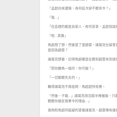
「孟起向來謹慎，為何這次卻不聽吾令？」
「我…」
「在這裡的都是自家人，有何苦衷，孟起但說
「呃…其實」
馬超想了想，然後望了望趙雲，諸葛亮也留意
是因為趙雲？
諸葛亮想著，記得馬超確是在聽到趙雲來到城
「罰你餵馬一個月，你可服？」
「一切都聽先生的。」
難得諸葛亮不再追問，馬超趕快答應。
「然後，子龍…」諸葛亮用羽扇半掩著臉，只
聽聽你違反我軍令的理由…」
張飛和馬超同狐疑的望著諸葛亮，趙雲哪有違