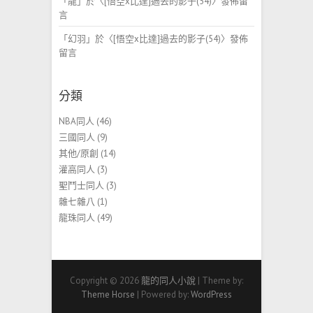
「
龍
」於〈
[悟空x比達]過去的影子(54)
〉發佈留
言
「
幻羽
」於〈
[悟空x比達]過去的影子(54)
〉發佈
留言
分類
NBA同人
(46)
三國同人
(9)
其他/原創
(14)
灌高同人
(3)
聖鬥士同人
(3)
雜七雜八
(1)
龍珠同人
(49)
Copyright © 2026
龍的同人小說
| Theme by:
Theme Horse
| Powered by:
WordPress