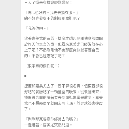
三天了還未有機會輕鬆過呢！
『嗯…也好的。我先去換衣服。』
總不好穿著奧干的制服到處逛吧？
『我等你吧。』
望著嘉美尤的背影，捷度才想起剛剛他應該問關
於昨天他失言的事，但看來嘉美尤已經沒放在心
上了吧？不然剛剛他不會那麼爽快就答應自己
的，不會已經忘記了吧？
（很率直的個性呢！）
■
捷度和嘉美尤去了一間不算很名貴，但東西卻很
好吃的餐廳吃了一頓豐富的晚餐。從餐廳出來，
捷度很高興的嚷著要去到處逛逛當是散步，嘉美
尤也不想那麼早就回去阿卡瑪，於是就答應捷度
了。
『剛剛那家餐廳你經常去的嗎？』
一邊逛著，嘉美尤突然問道。