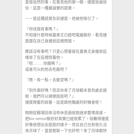
是很自然的事。在看見他的第一眼，捷度就被迷
住，這是一種最誠實的感覺。
－－是這種感覺告訴捷度，他被他吸引了。
『你找我有事嗎？』
不知道什麼時候嘉美尤已經吧電腦裝好，看見捷
度還在自己身邊就這樣問道。
應該沒有事吧？只是心想著留在嘉美尤身邊就這
樣坐了在這裡陪著他。
『呃………你餓嗎？』
或者可以約他去吃飯吧？
『嗯，有一點。去飯堂嗎？』
『到外面好嗎？而且你來了月球都未曾到處走過
呢，我們可以順便逛逛吧？』
捷度興奮的說著，這是跟他獨處的好機會呢！
剛剛從戰場回來沒有休息過就跑過來整理高達，
把bio sensor裝好好其實已經很累了。但難得捷度
好像很想出去逛逛的樣子，而且自己也有很久沒
來月球了，當是輕鬆一下也好吧？來了月球都快