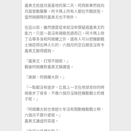
嘉美尤抵達月面基地的第二天，阿西斯果然就向
月面發動襲擊。阿卡瑪上所有人都在作戰狀態，
當然剛歸隊的嘉美尤也不例外。
在這以前，雖然捷度從來就沒有懷疑過嘉美尤的
能力，只是一直沒有親眼見過而已。阿卡瑪上除
了古華多洛和阿姆羅之外，還有人可以把機動戰
士操控得出神入化的，六個月的空白期並沒有令
嘉美尤變得遲鈍。
『嘉美尤，打得不錯呢。』
戰後阿姆羅對嘉美尤稱讚道。
『謝謝，阿姆羅大尉。』
『一點都沒有退步，比我上一次在地球見你的時
候進步了很多，不像六個月沒操控機動戰士的樣
子呢。』
『阿姆羅大尉也曾經七年沒有開動機動戰士啊，
六個月不算什麼呢。』
嘉美尤謙虛的答道。