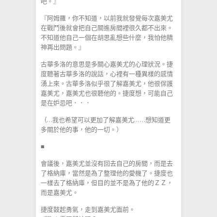
吧。』
『阿姆羅，你不知道，以前我就發覺每次嘉美尤
在戰鬥後就會把自己關進房間裡很久都不出來。
不知道他自己一個在胡思亂想些什麼，我怕他精
神再出問題。』
古華多洛的意思是多關心嘉美尤的心理狀況。捷
度聽著古華多洛的說話，心裡有一種異樣的感情
湧上來。古華多洛似乎很了解嘉美尤，他很保護
嘉美尤，嘉美尤也很聽他的。捷度想，可能自己
是在妒忌吧．．．
（…我也希望可以更加了解嘉美尤……想知道更
多關於他的事，他的一切。）
■
會議後，嘉美尤並沒有回去自己的房間，而是去
了格納庫，當然是為了整理他的愛機了。捷度也
一樣去了格納庫，但目的並不是為了他的ＺＺ，
而是嘉美尤。
捷度鼓起勇氣，走到嘉美尤面前。