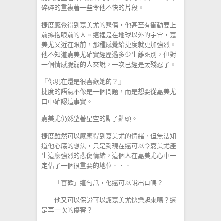
碎碎的重複著一些令他不快的片段。
捷度感覺得到嘉美尤的悲傷，他甚至有衝動要上
前擁抱眼前的人。這裡是在地球以外的宇宙，嘉
美尤又近在眼前，那種感覺給捷度就更加強烈。
他不知道嘉美尤確實經歷過多少生離死別，但對
一個情感脆弱的人來說，一次已經是太殘忍了。
『你現在還是很喜歡她的？』
捷度的語氣不像是一個問題，而是想要從嘉美尤
口中確認這事實。
嘉美尤仍然望著星空的點了點頭。
捷度雖然可以感應得到嘉美尤的情緒，但無法知
道他心底的想法，只是到現在還可以令嘉美尤產
生這麼強烈的悲傷情緒，這個人在嘉美尤心中一
定佔了一個很重要的地位．．．
－－「喜歡」這句話，他還可以說出口嗎？
－－他又可以保證可以讓嘉美尤快樂起來嗎？還
是再一次的傷害？