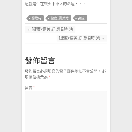
這就是生在戰火中軍人的命運．．．
想君時
捷度x嘉美尤
高達
←
[捷度x嘉美尤] 想君時 (4)
[捷度x嘉美尤] 想君時 (6)
→
發佈留言
發佈留言必須填寫的電子郵件地址不會公開。
必
填欄位標示為
*
留言
*