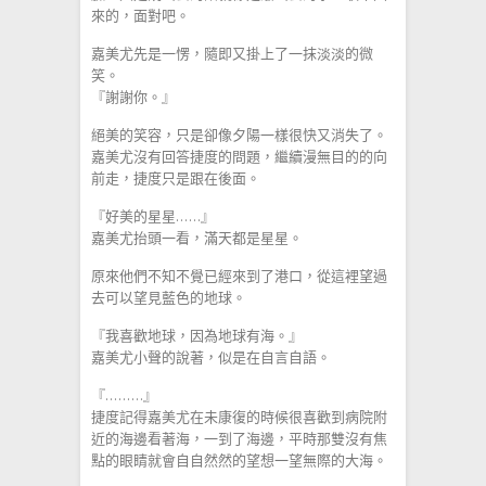
來的，面對吧。
嘉美尤先是一愣，隨即又掛上了一抹淡淡的微
笑。
『謝謝你。』
絕美的笑容，只是卻像夕陽一樣很快又消失了。
嘉美尤沒有回答捷度的問題，繼續漫無目的的向
前走，捷度只是跟在後面。
『好美的星星……』
嘉美尤抬頭一看，滿天都是星星。
原來他們不知不覺已經來到了港口，從這裡望過
去可以望見藍色的地球。
『我喜歡地球，因為地球有海。』
嘉美尤小聲的說著，似是在自言自語。
『………』
捷度記得嘉美尤在未康復的時候很喜歡到病院附
近的海邊看著海，一到了海邊，平時那雙沒有焦
點的眼睛就會自自然然的望想一望無際的大海。