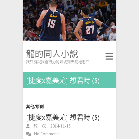
龍的同人小說
我只能說我會努力的填坑到天荒地老囧
[捷度x嘉美尤] 想君時 (5)
其他/原創
[捷度x嘉美尤] 想君時 (5)
龍
2014-11-15
No Comments