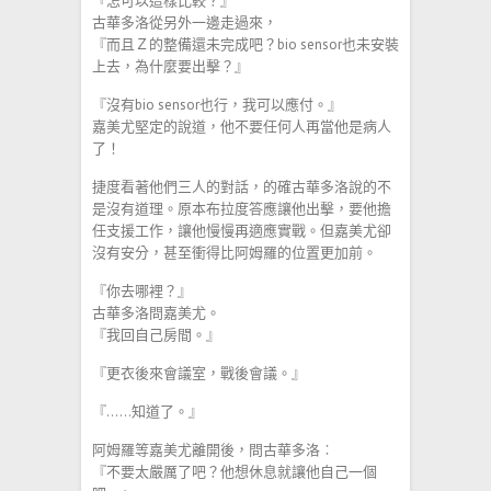
『怎可以這樣比較？』
古華多洛從另外一邊走過來，
『而且Ｚ的整備還未完成吧？bio sensor也未安裝
上去，為什麼要出擊？』
『沒有bio sensor也行，我可以應付。』
嘉美尤堅定的說道，他不要任何人再當他是病人
了！
捷度看著他們三人的對話，的確古華多洛說的不
是沒有道理。原本布拉度答應讓他出擊，要他擔
任支援工作，讓他慢慢再適應實戰。但嘉美尤卻
沒有安分，甚至衝得比阿姆羅的位置更加前。
『你去哪裡？』
古華多洛問嘉美尤。
『我回自己房間。』
『更衣後來會議室，戰後會議。』
『……知道了。』
阿姆羅等嘉美尤離開後，問古華多洛︰
『不要太嚴厲了吧？他想休息就讓他自己一個