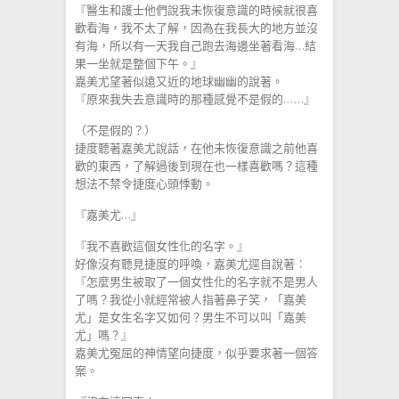
『醫生和護士他們說我未恢復意識的時候就很喜
歡看海，我不太了解，因為在我長大的地方並沒
有海，所以有一天我自己跑去海邊坐著看海…結
果一坐就是整個下午。』
嘉美尤望著似遠又近的地球幽幽的說著。
『原來我失去意識時的那種感覺不是假的……』
（不是假的？）
捷度聽著嘉美尤說話，在他未恢復意識之前他喜
歡的東西，了解過後到現在也一樣喜歡嗎？這種
想法不禁令捷度心頭悸動。
『嘉美尤…』
『我不喜歡這個女性化的名字。』
好像沒有聽見捷度的呼喚，嘉美尤逕自說著︰
『怎麼男生被取了一個女性化的名字就不是男人
了嗎？我從小就經常被人指著鼻子笑，「嘉美
尤」是女生名字又如何？男生不可以叫「嘉美
尤」嗎？』
嘉美尤冤屈的神情望向捷度，似乎要求著一個答
案。