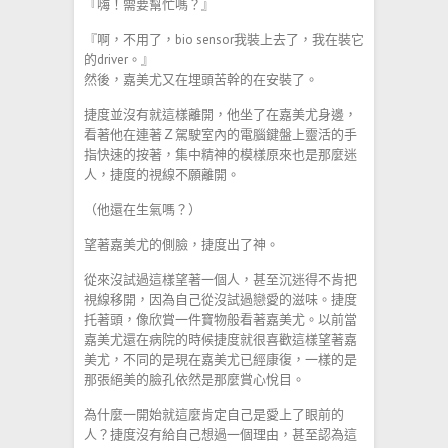
『嗨！需要幫忙嗎？』
『啊，不用了，bio sensor我裝上去了，我在裝它
的driver。』
然後，嘉美尤又在埋頭苦幹的在安裝了。
捷度並沒有就這樣離開，他坐了在嘉美尤身邊，
看著他在連著Ｚ駕駛室內的電腦鍵盤上靈活的手
指快速的按著，集中精神的模樣原來也是那麼迷
人，捷度的視線不願離開。
（他還在生氣嗎？）
望著嘉美尤的側臉，捷度出了神。
從來沒試過這樣望著一個人，甚至沉迷得不肯把
視線移開，因為自己從沒試過戀愛的滋味。捷度
托著頭，像欣賞一件寶物般看著嘉美尤。以前當
嘉美尤還在病院的時候捷度就很喜歡這樣望著嘉
美尤，不同的是現在嘉美尤已經康復，一樣的是
那張絕美的臉孔依然是那麼賞心悅目。
為什麼一開始就這麼肯定自己是愛上了眼前的
人？捷度沒有給自己想過一個理由，甚至認為這