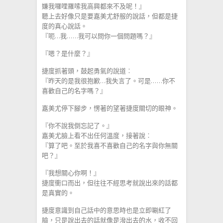
嫌我囉哩羅嗦我高興都來不及呢！』
聽上去好像只是要嘉美尤舒服的說話，但都是捷
度的真心說話。
『呃…我……我可以問你一個問題嗎？』
『嗯？是什麼？』
捷度抓著頭，鼓起勇氣的說道︰
『昨天的是我很抱歉…我失言了。可是……你不
喜歡自己的名字嗎？』
嘉美尤停下腳步，愣著的望著捷度關切的眼神。
『你不說我倒忘記了。』
嘉美尤臉上看不出任何溫度，接著說︰
『算了吧。至於我喜不喜歡自己的名字與你無關
吧？』
『我想關心你啊！』
捷度衝口而出，但往往不經思考就說出來的話都
是真實的。
捷度意識到自己話中的意思時也是立即唰紅了
臉，只是說出去的話就像是潑出去的水，收不回