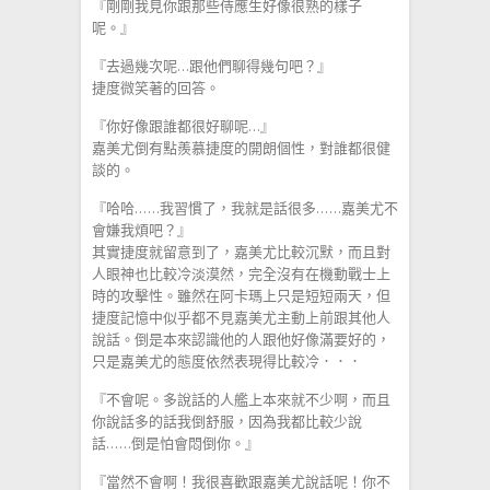
『剛剛我見你跟那些侍應生好像很熟的樣子
呢。』
『去過幾次呢…跟他們聊得幾句吧？』
捷度微笑著的回答。
『你好像跟誰都很好聊呢…』
嘉美尤倒有點羨慕捷度的開朗個性，對誰都很健
談的。
『哈哈……我習慣了，我就是話很多……嘉美尤不
會嫌我煩吧？』
其實捷度就留意到了，嘉美尤比較沉默，而且對
人眼神也比較冷淡漠然，完全沒有在機動戰士上
時的攻擊性。雖然在阿卡瑪上只是短短兩天，但
捷度記憶中似乎都不見嘉美尤主動上前跟其他人
說話。倒是本來認識他的人跟他好像滿要好的，
只是嘉美尤的態度依然表現得比較冷．．．
『不會呢。多說話的人艦上本來就不少啊，而且
你說話多的話我倒舒服，因為我都比較少說
話……倒是怕會悶倒你。』
『當然不會啊！我很喜歡跟嘉美尤說話呢！你不