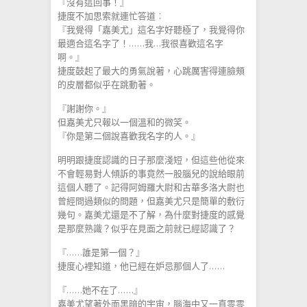
『沒有這回事！』
捷度不加思索就連忙答道︰
『我覺得「嘉美尤」這名字好聽極了，我覺得你
最適合這名字了！……我…我很喜歡這名字
啊。』
捷度鼓起了最大的勇氣說著，心跳厲害得連臉頰
的皮層都似乎在跳動著。
『謝謝你。』
但嘉美尤只報以一個溫和的微笑。
『你是第二個說喜歡我名字的人。』
明明跟捷度認識的日子那麼淺短，但這些他從來
不會輕易對人傾訴的事竟然一股腦兒的說給眼前
這個人聽了。記得阿姆羅大尉和古華多洛大尉也
曾經問過類似的問題，但嘉美尤只是簡單的敷衍
幾句。嘉美尤還是不了解，為什麼對捷度的感覺
是那麼熟識？似乎在見面之前就已經認識了？
『……誰是第一個？』
捷度心裡知道，他已經在妒忌那個人了……
『……她不在了……』
嘉美尤望著外面黑暗的宇宙，腦海中又一直零零