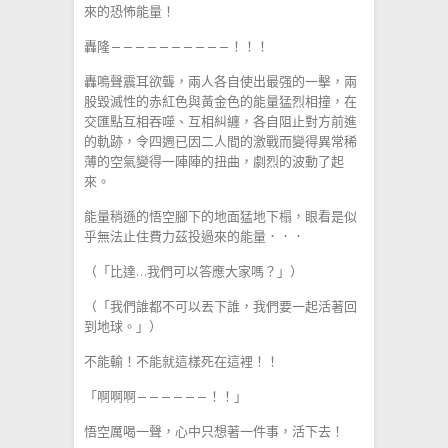
來的恐怖能量！
轟隆——————————！！！
轟鳴聲震耳欲聾，兩人各自使出最强的一擊，兩
股毀滅性的赤紅色與黃金色的能量猛烈相撞，在
交匯點互相吞噬、互相糾纏，各自阻止對方前進
的軌跡，令四週已因二人間的激戰而變得異常稀
薄的空氣變得一陣陣的扭曲，劇烈的波動了起
來。
能量稍遜的悟空腳下的地面猛地下榻，眼看是似
乎無法止住費力茲投過來的能量．．．
（「比達…我們可以答應大家嗎？」）
（「我們誰都不可以丟下誰，我們要一起活著回
到地球。」）
不能輸！不能就這樣死在這裡！！
「啊啊啊——————！！」
悟空厲喝一聲，心中只想著一件事，活下去！