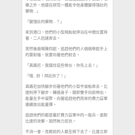
藥之外，他還在研究一種能令他身體變得强壯的
藥物…」
「變强壯的藥物…？」
來到港口，他們的小型飛船就停泊在中間位置待
著，二人迅速奔去。
突然後面喊聲四起，追趕他們的人個個舉起手上
的雷射槍，就要向著他們射去。
「真路尼，我擋住這些傢伙，你先上去！」
「哦…好！拜託你了！」
真路尼加快腳步向著他們的小型宇宙船奔去，比
達則停下腳步，轉過身子，隨即雙手向前伸出，
能量在手中凝聚，向著追趕他們而來的費力茲軍
連續放出能量彈。
追趕他們的都是屬於費力茲軍中的一般兵，面對
比達的攻擊，固然無力反抗。
不消一會，見眼前的人都全倒下去了，比達立即