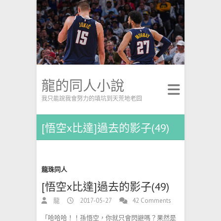
龍的同人小說
我只能說我會努力的填坑到天荒地老囧
[悟空x比達]過去的影子(49)
龍珠同人
[悟空x比達]過去的影子(49)
龍
2017-05-27
42 Comments
「哈哈哈！！孫悟空，你就只會閃避嗎？果然是