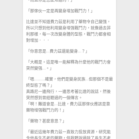
「那傢伙一定是再變身增加戰鬥力！」
比達並不知道費力茲是利用了藥物令自己變强，
所以只想到他利用變身增强戰鬥力，就像過去菲
利那樣，每一次改變身體的型態，戰鬥力都會相
對增加．．．
「你意思是…費力茲還能變身…？」
「大概是。這是唯一能解釋為什麼他的戰鬥力會
突然變强…。」
「嗯………確實，他們是變身民族…但那個不是最
終型態了嗎？」
真路尼一邊飛行，一邊思考著比達的說話，然後
突然想到曾經聽過的一個傳言。
「啊！難道會是…比達，費力茲那傢伙應該是靠
藥物增强戰鬥力的！」
「藥物？甚麼意思？」
「最近這幾年費力茲一直致力投放資源，研究能
令他長生不老的藥物，但我聽說過除了長生不老