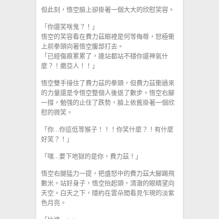
但此刻，悟空臉上卻掛著一個大大的欣慰笑容。
「你還笑啥鬼？！」
悟空的笑容看在費力茲眼裡是何等侮辱，怒極衝
上前拳頭向著悟空腹部打去。
「已經傷痕累累了，連站都站不穩你還神氣什
麼？！撒亞人！！」
悟空雙手接住了費力茲的拳頭，但費力茲衝過來
的力量還是令悟空整個人後退了數步。悟空右腳
一撐，勉强的止住了跌勢，臉上依舊掛著一個欣
慰的微笑。
「你…你這低等猴子！！！你笑什麼？！有什麼
好笑？！」
「嘿…要下地獄的是你，費力茲！」
悟空右腿猛力一提，把盛怒中的費力茲大腳踢飛
數米。站好身子，悟空抬起頭，清澈的眼睛望向
天空。白天之下，隱約在雲朵間看見乍現的淡紫
色月亮。