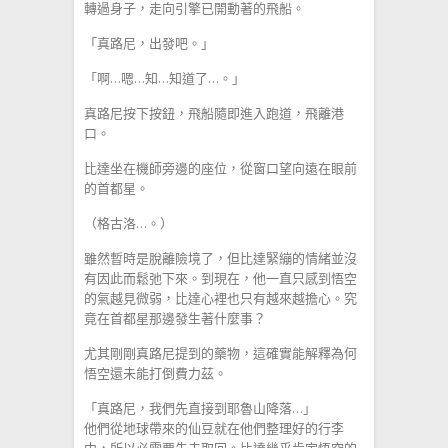
轉過身子，走向引擎已開動著的飛船。
「真路尼，出發吧。」
「啊…嗯…知…知道了…。」
真路尼按下按鈕，飛船隨即進入跑道，飛離港
口。
比達坐在機師旁邊的座位，從窗口望向遠在眼前
的首都星。
（格古洛…。）
雖然暫時是脫離險境了，但比達緊繃的情緒並沒
有因此而鬆弛下來。到現在，他一直只感到悟空
的氣越見微弱，比達心裡也只有越來越擔心。究
竟在首都星那邊發生著什麼事？
尤其剛剛真路尼提到的藥物，這確實能解釋為何
悟空還未能打倒費力茲。
「真路尼，我們先直接到耶魯山降落…」
他們從地球帶來的仙豆就在他們整理好的行李