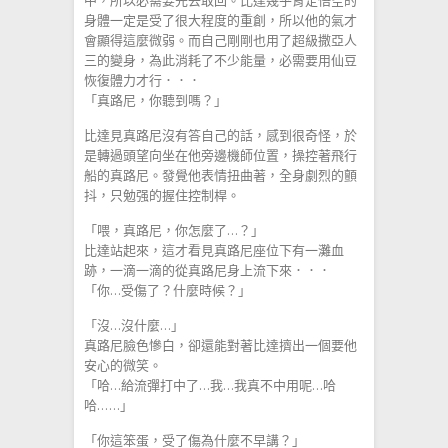
中，所以必需要先去取回。比達幾乎肯定悟空的
身體一定是受了很大程度的重創，所以他的氣才
會顯得這麼微弱。而自己剛剛也用了超級撒亞人
三的變身，為此消耗了不少能量，必需要用仙豆
恢復體力才行．．．
「真路尼，你聽到嗎？」
比達見真路尼沒有答自己的話，感到很奇怪，於
是轉過頭望向坐在他旁邊機師位置，操控著飛行
船的真路尼。發覺他表情扭曲著，全身劇烈的顫
抖，只勉强的握住控制桿。
「喂，真路尼，你怎麼了…？」
比達站起來，這才看見真路尼座位下有一灘血
跡，一滴一滴的從真路尼身上流下來．．．
「你…受傷了？什麼時候？」
「沒…沒什麼…」
真路尼臉色慘白，卻還能對著比達擠出一個要他
安心的微笑。
「哈…給流彈打中了…我…我真不中用呢…哈
哈……」
「你這笨蛋，受了傷為什麼不早講？」