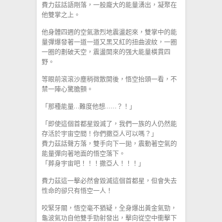
費力茲話語剛落，一股龐大的能量湧出，凝聚在
他雙掌之上。
他身體四週的空氣激烈地震盪起來，雙掌中的能
量彈爆發著一道一道又黑又紅的扭曲波紋，一圈
一圈的劃破天空，震盪開來的强大能量橫貫四
野。
等眼前滾滾沙塵稍微散開後，悟空抬頭一看，不
禁一陣心驚膽顫。
「那種能量…難度他想……？！」
「即使這個首都星毀滅了，我們一族的人仍然能
存活於宇宙空間！你們撒亞人可以嗎？」
費力茲話聲方落，雙手向下一拋，震動著空氣的
能量彈向著地面的悟空落下。
「葬身宇宙吧！！！撒亞人！！！」
費力茲這一擊必然會毀滅這個首都星，但會失去
性命的卻只有悟空一人！
咬緊牙關，悟空毫不猶疑，全身爆出黃金氣勁，
龜波氣功自他雙手勁射發出，擊向從空中衝擊下