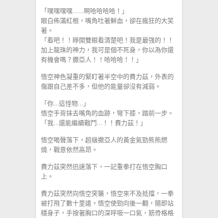
「嘿嘿嘿嘿……啊哈哈哈哈！」
眼白佈滿紅根，嘴角吐著鮮血，卻在瘋狂的大笑
著。
「看吧！！睜開雙眼看清楚吧！我是最强的！！
加上龍珠的神力，我可是個不死身，你以為你還
有機會嗎？撒亞人！！哈哈哈！！」
悟空神色凝重的緊盯著半空中的費力茲，外表的
傷跟自己差不多，但他的能量卻沒有減弱。
「你…這怪物…」
悟空手背抹去嘴角的血跡，彎下膝，踏前一步。
「我…還能繼續戰鬥…！！費力茲！」
悟空喝聲落下，超級撒亞人的黃金氣勁熊熊燃
燒，戰意依然高昂。
費力茲突然迅速落下，一記重拳打在悟空胸口
上。
費力茲突然向悟空突襲，悟空來不及抵擋，一拳
被打飛了數十里遠。悟空使勁向後一翻，隨即站
穩身子，手按著胸口的深呼吸一口氣，筋骨格格