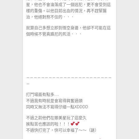
星，他也不會淪落成了一個逃犯，更不會受到這
樣的重傷。以他目前出血的情況，再不趕緊醫
治，他絕對熬不住的．．．
就算自己多想立即到悟空身邊，他卻不可能在這
個時候不管真路尼的死活．．．
———————————————————————
—
打鬥場面有點多….
不過我有時就是會寫得興奮過頭
同時又無法不寫得仔細一點XDDDD
不過之前他們在娜美星玩了這麼久
挨點苦也應該的啦！！！
不過快打完了，快可以幸福了～～（謎）