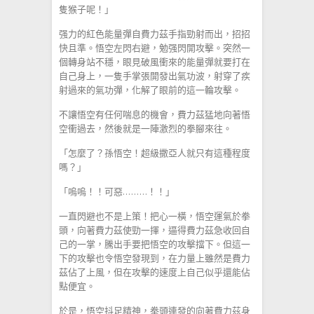
隻猴子呢！」
强力的紅色能量彈自費力茲手指勁射而出，招招
快且準。悟空左閃右避，勉强閃開攻擊。突然一
個轉身站不穩，眼見破風衝來的能量彈就要打在
自己身上，一隻手掌張開發出氣功波，射穿了疾
射過來的氣功彈，化解了眼前的這一輪攻擊。
不讓悟空有任何喘息的機會，費力茲猛地向著悟
空衝過去，然後就是一陣激烈的拳腳來往。
「怎麼了？孫悟空！超級撒亞人就只有這種程度
嗎？」
「嗚嗚！！可惡………！！」
一直閃避也不是上策！把心一橫，悟空運氣於拳
頭，向著費力茲使勁一揮，逼得費力茲急收回自
己的一掌，騰出手要把悟空的攻擊擋下。但這一
下的攻擊也令悟空發現到，在力量上雖然是費力
茲佔了上風，但在攻擊的速度上自己似乎還能佔
點便宜。
於是，悟空抖足精神，拳頭連發的向著費力茲身