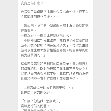
究竟是為什麼？
會是受了重傷嗎？比達如今是心急如焚，恨不得
立即瞬移到悟空身邊．．．
「放心吧，我們的小型飛船只需十五分鐘就能抵
達首都星。」
一邊說著，一邊與比達快速飛行著。
「不過那個悟空先生跟你一樣强嗎？那麼我們應
該不用擔心他吧？現在紫光消失了，悟空先生應
該可以像比達你對著格雷西那樣，輕而易舉的把
費力茲擊倒的！」
格雷西是菲利和費利茲的同族兄弟，實力和費力
茲旗鼓相當。剛剛他親眼目睹比達不費吹灰之力
就把格雷西轟得渣都不剩，真路尼終於明白為何
比達和悟空一直對打倒費力茲充滿自信。
「…費力茲似乎比我們想像中强…。」
比達簡單有力的說著。
「什麼？你這話…怎麼說？」
真路尼愕然的問著。
「而且你是怎麼知道的？」