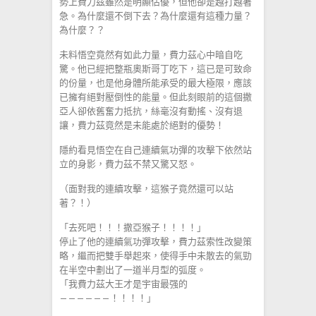
勢上費力茲雖然是明顯佔優，但他卻是越打越著
急。為什麼還不倒下去？為什麼還有這種力量？
為什麼？？
未料悟空竟然有如此力量，費力茲心中暗自吃
驚。他已經把整瓶奧斯哥丁吃下，這已是可致命
的份量，也是他身體所能承受的最大極限，應該
已擁有絕對壓倒性的能量。但此刻眼前的這個撒
亞人卻依舊奮力抵抗，絲毫沒有動搖、沒有退
讓，費力茲竟然是未能處於絕對的優勢！
隱約看見悟空在自己連續氣功彈的攻擊下依然站
立的身影，費力茲不禁又驚又怒。
（面對我的連續攻擊，這猴子竟然還可以站
著？！）
「去死吧！！！撒亞猴子！！！！」
停止了他的連續氣功彈攻擊，費力茲索性改變策
略，繼而把雙手舉起來，使得手中未散去的氣勁
在半空中劃出了一道半月型的弧度。
「我費力茲大王才是宇宙最强的
——————！！！！」