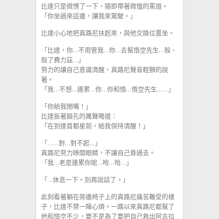
比達只是微愣了一下，隨即帶著微慍的罵道。
「你坐過來這邊，讓我來駕駛。」
比達小心地把真路尼扶起來，與他交換位置坐。
「比達，你…不用管我…你…去幫悟空先生…殺、
殺了費力茲…」
努力的讓自己意識清醒，真路尼聲音輕顫的說
著。
「我…不想…連累…你…你和悟…悟空先生……」
「你給我閉嘴！」
比達扳著臉孔的厲聲喝道：
「在到達首都星前，給我保持清醒！」
「……對…對不起…」
真路尼努力睜開眼睛，不讓自己昏過去。
「我…老是連累你呢…哈…哈…」
「…休息一下。別再說話了。」
此刻看著躺在旁邊椅子上的真路尼痛苦難受的樣
子，比達不禁一陣心煩。一路以來真路尼都幫了
他和悟空不少，要不是為了要把自己救出阿古拉