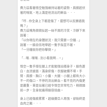
費力茲看著悟空勉强維持站著的姿勢，肩膀起伏
著的喘氣，地上滿是他流出的鮮血．．．
「哼…你全身上下都是傷了，還想可以反勝過我
嗎？」
費力茲嘴角微微扯起一絲不屑的冷笑，冷靜下來
說著：
「以你現在的身體狀況，我只需要一分鐘…」
說著，一臉自信地舉起一隻手指宣示著。
「一分鐘就你把你擊倒。」
「…嘿…嘿嘿…別小看我啊…。」
悟空一隻手撐在腿上才能勉强站穩身子，臉色蒼
白，血流披面，滿身瘀傷，衣服破爛不堪。手
臂、肩膀、胸口，小腹、大腿、小腿上都有大小
不一的傷口，不停的流出鮮血。看不見的內傷更
是嚴重，單是站著已經令悟空非常吃力，稍微踏
前一步，全身就痛得臉容扭曲。
身上已經傷痕累累，超級撒亞人再强，卻始終是
血肉之軀．．．