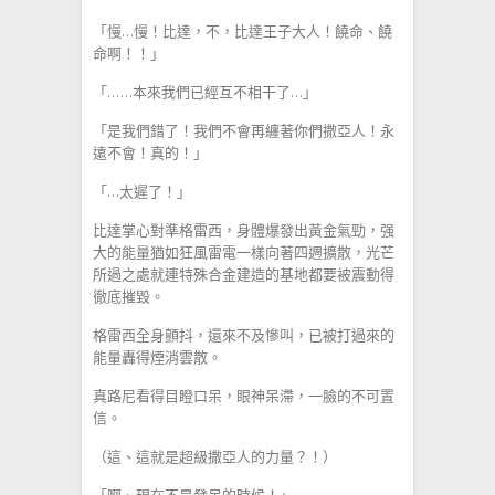
「慢…慢！比達，不，比達王子大人！饒命、饒
命啊！！」
「……本來我們已經互不相干了…」
「是我們錯了！我們不會再纏著你們撒亞人！永
遠不會！真的！」
「…太遲了！」
比達掌心對準格雷西，身體爆發出黃金氣勁，强
大的能量猶如狂風雷電一樣向著四週擴散，光芒
所過之處就連特殊合金建造的基地都要被震動得
徹底摧毀。
格雷西全身顫抖，還來不及慘叫，已被打過來的
能量轟得煙消雲散。
真路尼看得目瞪口呆，眼神呆滯，一臉的不可置
信。
（這、這就是超級撒亞人的力量？！）