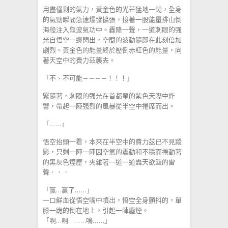
用盡僅剩的氣力，黃金色的光芒猛地一閃，全身
的氣勁瞬間急速爆發擴張，接著一股能量排山倒
海般注入龜波氣功中。轟隆一聲，一道刺眼的强
光自悟空一邊閃出，空間的波動隨即在此刻倍加
劇烈。黃金色的能量終於壓倒赤紅色的能量，向
著天空中的費力茲襲去。
「不、不可能————！！！」
緊隨著，刺眼的强光在首都星的紫色天際中炸
響，帶起一陣强烈的風暴從半空中捲席而出。
「……」
悟空抬頭一看，本來在半空中的費力茲已不見蹤
影，只剩一陣一陣因空氣的震動和不穩而捲動著
的黑灰色煙塵，夾雜著一道一道轟天欲聾的雷
聲．．．
「贏…贏了……」
一口鮮血從悟空嘴中噴出，悟空全身顫抖的，單
膝一跪的倒在地上，引起一陣塵煙。
「啊…啊………嗚……」