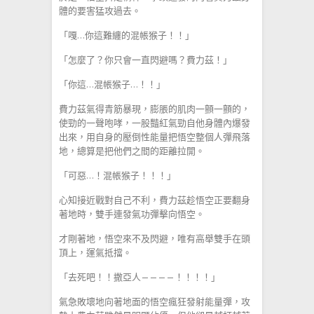
體的要害猛攻過去。
「嘎…你這難纏的混帳猴子！！」
「怎麼了？你只會一直閃避嗎？費力茲！」
「你這…混帳猴子…！！」
費力茲氣得青筋暴現，膨脹的肌肉一顫一顫的，
使勁的一聲咆哮，一股豔紅氣勁自他身體內爆發
出來，用自身的壓倒性能量把悟空整個人彈飛落
地，總算是把他們之間的距離拉開。
「可惡…！混帳猴子！！！」
心知接近戰對自己不利，費力茲趁悟空正要翻身
著地時，雙手連發氣功彈擊向悟空。
才剛著地，悟空來不及閃避，唯有高舉雙手在頭
頂上，運氣抵擋。
「去死吧！！撒亞人————！！！！」
氣急敗壞地向著地面的悟空瘋狂發射能量彈，攻