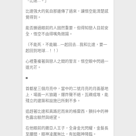
「比達…。」
比達强大的氣自那邊傳了過來，讓悟空能清楚感
覺得到。
能否勝過眼前的人固然重要，但得知戀人目前安
全，悟空不由得嘴角微揚。
（不能死，不能輸…一起回去…我和比達，要一
起回到地球…！！）
心裡重複著與戀人之間的誓言，悟空眼中閃過一
道光芒。
■
首都星三個月亮中，當中的二號月亮的月面基地
上，場面一片狼籍，爆炸聲不絕，瓦礫成堆，能
殘立的建築和設施已所剩不多。
追趕著比達和真路尼而來的格雷西，顫抖中的神
色露出駭然與絕望。
在他眼前的撒亞人王子，全身金光閃耀，金髮長
至腰間，眼神凌厲無比，有如戰神降臨。