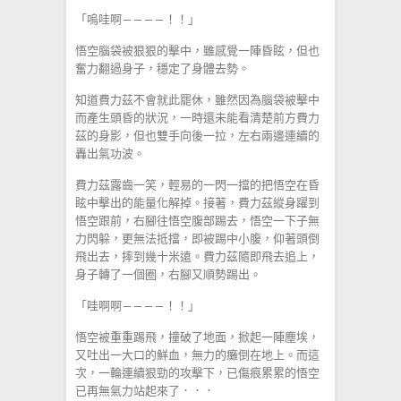
「嗚哇啊————！！」
悟空腦袋被狠狠的擊中，雖感覺一陣昏眩，但也
奮力翻過身子，穩定了身體去勢。
知道費力茲不會就此罷休，雖然因為腦袋被擊中
而產生頭昏的狀況，一時還未能看清楚前方費力
茲的身影，但也雙手向後一拉，左右兩邊連續的
轟出氣功波。
費力茲露齒一笑，輕易的一閃一擋的把悟空在昏
眩中擊出的能量化解掉。接著，費力茲縱身躍到
悟空跟前，右腳往悟空腹部踢去，悟空一下子無
力閃躲，更無法抵擋，即被踢中小腹，仰著頭倒
飛出去，摔到幾十米遠。費力茲隨即飛去追上，
身子轉了一個圈，右腳又順勢踢出。
「哇啊啊————！！」
悟空被重重踢飛，撞破了地面，掀起一陣塵埃，
又吐出一大口的鮮血，無力的癱倒在地上。而這
次，一輪連續狠勁的攻擊下，已傷痕累累的悟空
已再無氣力站起來了．．．