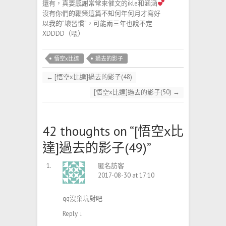
還有，真要感謝常常來催文的ikle和涵涵
沒有你們的鞭策這篇不知何年何月才寫好
以我的”壞習慣”，可能兩三年也說不定
XDDDD（喂）
悟空x比達
過去的影子
←
[悟空x比達]過去的影子(48)
[悟空x比達]過去的影子(50)
→
42 thoughts on “
[悟空x比
達]過去的影子(49)
”
匿名訪客
2017-08-30 at 17:10
qq沒棄坑對吧
Reply
↓