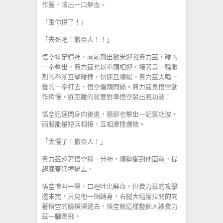
作響，咳出一口鮮血。
「跟你拼了！」
「去死吧！撒亞人！！」
悟空抖足精神，向前飛出數米迎戰費力茲，碰的
一拳擊出，費力茲也以拳頭相迎，接著是一輪激
烈的拳腳互擊碰撞，快速且順暢。費力茲大喝一
聲的一拳打去，悟空偏頭閃過。費力茲見悟空動
作稍慢，近距離的就要對準悟空發出氣功波！
悟空迅速閃身向後退，隨即也擊出一記氣功波，
兩股能量短兵相接，互相激撞爆散。
「太慢了！撒亞人！」
費力茲趁著悟空稍一分神，順勢衝到他面前，提
起膝蓋猛撞過去。
悟空慘叫一聲，口裡吐出鮮血。但費力茲的攻擊
還未完，只見他一個轉身，右腿大幅度拉開的向
著悟空的臉橫掃過去，悟空就這樣整個人被費力
茲一腳踢飛。