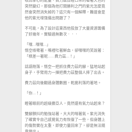
收回掌心的能量，費力茲目瞪口呆的看著天色的
突然變幻，那個為他打開勝利之門的紫光怎麼竟
然會突然消失掉的？這只有一個解釋，難道會是
他的紫光增强儀出問題了？
不可能，為了設計這東西他投放了大量資源籌備
了好幾年，實驗過無數次．．．
「嘿…嘿嘿…」
悟空咳嗽著，嘴裡吐著鮮血，卻嘿嘿的笑說著：
「棋差一著呢……費力茲…！」
話語剛落，悟空一把抓住費力茲的腳，猛地站起
身子，手臂用力一揮把費力茲整個人摔了出去。
費力茲向後翻過身體數圈，乾脆利落的著地。
「你…！」
瞪著眼前的超級撒亞人，竟然還有氣力站起來？
雙腳顫抖的勉強站著，大大的喘著氣。紫光消失
了確實令自己感覺氣力有恢復了一些，但身體上
的傷勢實在太重，即使力量回來了，卻是無法隨
意使出。