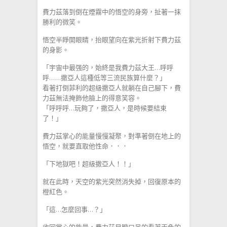
費力茲落到倒在煙霧中的悟空的身旁，扯著一抹
勝利的微笑。
悟空半睜開眼睛，抬眼望向在紫光折射下費力茲
的身影。
「宇宙中最强的，始終是我費力茲大王…呼呼
呼……撒亞人這種低等三流民族算什麼？」
看著打倒菲利的超級撒亞人就躺在自己腳下，費
力茲無法掩飾他臉上的得意笑容。
「呼呼呼…玩夠了，撒亞人，是時候要結束
了！」
費力茲掌心的能量慢慢凝聚，對準著倒在地上的
悟空，就要直取他性命．．．
「下地獄吧！超級撒亞人！！」
就在此時，天空的紫光突然消失掉，回復原本的
橙紅色。
「這…怎麼回事…？」