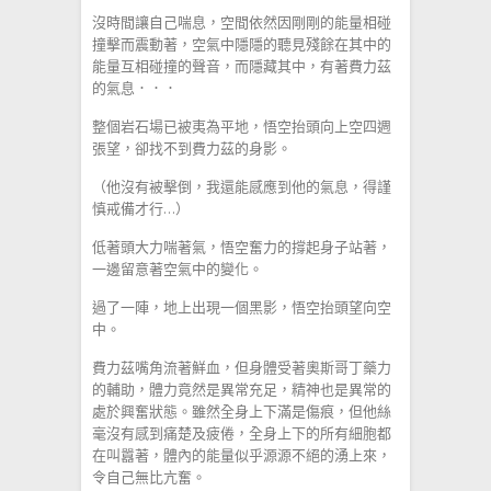
沒時間讓自己喘息，空間依然因剛剛的能量相碰
撞擊而震動著，空氣中隱隱的聽見殘餘在其中的
能量互相碰撞的聲音，而隱藏其中，有著費力茲
的氣息．．．
整個岩石場已被夷為平地，悟空抬頭向上空四週
張望，卻找不到費力茲的身影。
（他沒有被擊倒，我還能感應到他的氣息，得謹
慎戒備才行…）
低著頭大力喘著氣，悟空奮力的撐起身子站著，
一邊留意著空氣中的變化。
過了一陣，地上出現一個黑影，悟空抬頭望向空
中。
費力茲嘴角流著鮮血，但身體受著奧斯哥丁藥力
的輔助，體力竟然是異常充足，精神也是異常的
處於興奮狀態。雖然全身上下滿是傷痕，但他絲
毫沒有感到痛楚及疲倦，全身上下的所有細胞都
在叫囂著，體內的能量似乎源源不絕的湧上來，
令自己無比亢奮。