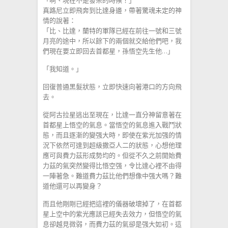
「啊、現在不是發呆的時候！」
真路尼立即飛奔到比達身邊，帶著驚魂未定的神
情的說著：
「比、比達，蘭特的軍隊已經在前往一號和三號
月亮的途中，所以餘下的兩個就交給他們吧，我
們現在要立即回去首都星，孫悟空先生他…」
「我知道。」
回復普通黑髮狀態，立即快速向著港口的方向飛
去。
從阿古拉星逃出至現在，比達一直分神留意著在
首都星上悟空的氣息。當悟空的氣息進入戰鬥狀
態，而且逐漸的變强大時，即使在紫光加强的情
況下依然可達到超級撒亞人二的狀態，心想他理
應可與費力茲形成勢均的。但從不久之前開始費
力茲的氣突然變得比悟空强，令比達心裡不由得
一陣著急。難道費力茲比他們想像中强大嗎？難
道他還可以再變身？
而且他剛剛已經把這裡的儀器破壞掉了，在首都
星上空中的紫光應該已經失去效力，但悟空的氣
息卻越見微弱，而費力茲的氣卻是强大如初。這