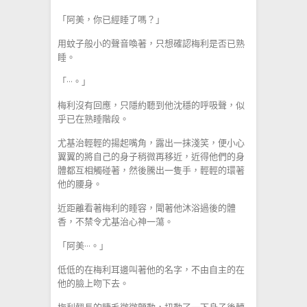
「阿美，你已經睡了嗎？」
用蚊子般小的聲音喚著，只想確認梅利是否已熟
睡。
「···。」
梅利沒有回應，只隱約聽到他沈穩的呼吸聲，似
乎已在熟睡階段。
尤基治輕輕的揚起嘴角，露出一抹淺笑，便小心
翼翼的將自己的身子稍微再移近，近得他們的身
體都互相觸碰著，然後騰出一隻手，輕輕的環著
他的腰身。
近距離看著梅利的睡容，聞著他沐浴過後的體
香，不禁令尤基治心神一蕩。
「阿美···。」
低低的在梅利耳邊叫著他的名字，不由自主的在
他的臉上吻下去。