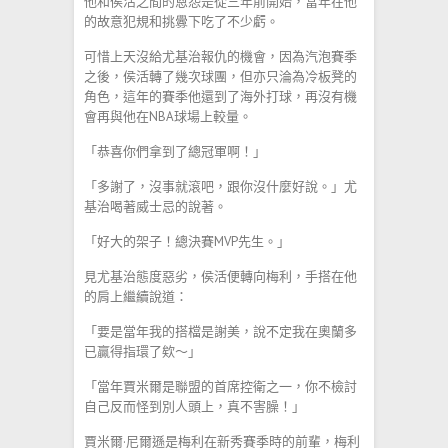
他和侯活之間的恩怨是從三年前開始，當年在他
的故意犯規和挑釁下吃了不少虧。
可惜上天沒給尤基治報仇的機會，因為汽泡賽季
之後，侯活轉了幾次球團，但亦只淪為冷板凳的
角色，這年的賽季他還到了海外打球，再沒有機
會再與他在NBA球場上較量。
「恭喜你們拿到了總冠軍啊！」
「多謝了，沒事就滾吧，跟你沒什麼好說。」尤
基治喝著威士忌的說著。
「好大的架子！總決賽MVP先生。」
見尤基治態度惡劣，侯活便轉向梅利，手搭在他
的肩上繼續說道：
「要是當年我的搭檔是謝美，說不定我在奧蘭多
已贏得指環了欸～」
「當年賈米爾是聯盟的首席控衛之一，你不檢討
自己反而怪到別人頭上，真不害臊！」
賈米爾·尼爾遜是梅利在新秀賽季時的前輩，梅利