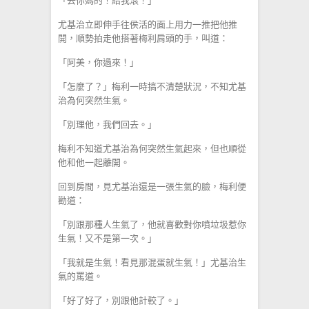
「去你媽的！給我滾！」
尤基治立即伸手往侯活的面上用力一推把他推
開，順勢拍走他搭著梅利肩頭的手，叫道：
「阿美，你過來！」
「怎麼了？」梅利一時搞不清楚狀況，不知尤基
治為何突然生氣。
「別理他，我們回去。」
梅利不知道尤基治為何突然生氣起來，但也順從
他和他一起離開。
回到房間，見尤基治還是一張生氣的臉，梅利便
勸道：
「別跟那種人生氣了，他就喜歡對你噴垃圾惹你
生氣！又不是第一次。」
「我就是生氣！看見那混蛋就生氣！」尤基治生
氣的罵道。
「好了好了，別跟他計較了。」