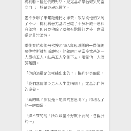
梅利聽不懂他們的對話，見尤基治帶著微笑的望
向自己，於是亦報以微笑。
差不多聊了半句鐘他們才離去，談話間他們又喝
了不少，梅利看著尤基治已乾了十多杯威士忌和
白蘭地，但只見他除了臉頰有點微紅之外，意識
還是非常清醒。
季後賽結束後丹佛按照NBA奪冠球隊的一貫傳統
飛往拉斯維加斯慶祝，他親眼目睹當晚尤基治一
人單挑五人，結果五人全倒下去，唯獨他一人清
醒離開。
「你的酒量是怎樣練出來的？」梅利好奇問道。
「我們塞爾維亞男人天生能喝啊！」尤基治自信
的說著。
「真的嗎？那就是不能練的意思嗎？」梅利睨了
他一眼問道。
「練不來的啦！所以酒量不好就不要喝，會傷肝
的～」