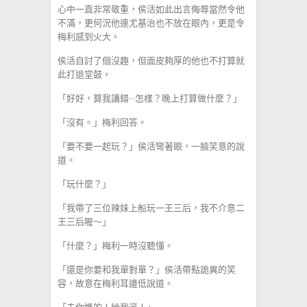
心中一直非常敬重，侯活如此出言侮辱當然令他
不滿，更何況他連尤基治也不放在眼內，更是令
梅利感到火大。
侯活自討了個沒趣，但面皮夠厚的他也不打算就
此打退堂鼓。
「好好，算我講錯···怎樣？晚上打算做什麼？」
「沒有。」梅利回答。
「要不要一起玩？」侯活彎著眼，一臉笑意的說
道。
「玩什麼？」
「我帶了三位辣妹上船玩一王三后，我不介意二
王三后喔～」
「什麼？」梅利一時沒聽懂。
「還是你要和我單對單？」侯活帶點詭異的笑
容，故意在梅利耳邊低說道。