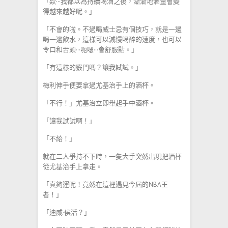
「欸···我都以為持續喝酒之後，漸漸地酒量會變
得越來越好呢。」
「不會的啦。不過喝威士忌有個技巧，就是一邊
喝一邊飲水，這樣可以減慢喝醉的速度，也可以
令口和舌頭···呃嗯···會舒服點。」
「有這樣的竅門嗎？讓我試試。」
梅利伸手便要拿過尤基治手上的酒杯。
「不行！」尤基治立即舉起手中酒杯。
「讓我試試啊！」
「不給！」
就在二人爭持不下時，一隻大手突然出現把酒杯
從尤基治手上拿走。
「真夠運呢！竟然在這裡遇見今屆的NBA王
者！」
「迪威·侯活？」