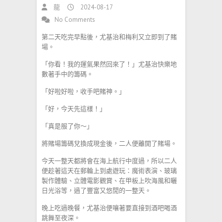
龍
2024-08-17
No Comments
第二天吃完早點後，尤基治和梅利又立即到了賭
場。
「你看！我的運氣果然回來了！」尤基治快樂地
數著手中的籌碼。
「好啦好啦，收手吧賭神。」
「好，今天先這樣！」
「真是服了你～」
將賭場籌碼兌換成現金後，二人便離開了賭場。
今天一整天都將會在海上航行中度過，所以二人
便趁著這天在郵輪上到處遊玩：魔術表演、玻璃
製作體驗、立體電影觀賞、在甲板上吹海風和曬
日光浴等，過了豐富又悠閒的一整天。
晚上吃過晚餐，尤基治便嚷著要直接到酒吧喝酒
跳舞至夜深。