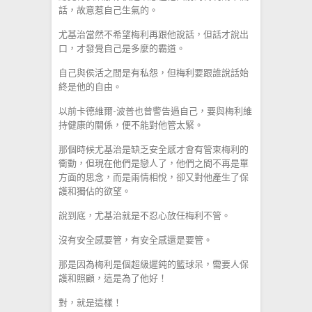
話，故意惹自己生氣的。
尤基治當然不希望梅利再跟他說話，但話才說出
口，才發覺自己是多麼的霸道。
自己與侯活之間是有私怨，但梅利要跟誰說話始
終是他的自由。
以前卡德維爾-波普也曾警告過自己，要與梅利維
持健康的關係，便不能對他管太緊。
那個時候尤基治是缺乏安全感才會有管束梅利的
衝動，但現在他們是戀人了，他們之間不再是單
方面的思念，而是兩情相悅，卻又對他產生了保
護和獨佔的欲望。
說到底，尤基治就是不忍心放任梅利不管。
沒有安全感要管，有安全感還是要管。
那是因為梅利是個超級遲鈍的籃球呆，需要人保
護和照顧，這是為了他好！
對，就是這樣！