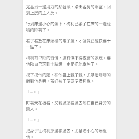
尤基治一邊用力的點著頭，踏出客房的浴室，回
到上層的主人房。
行到床邊小心的坐下，梅利已躺了在床的一邊沈
穩的睡著了。
看了看放在床頭櫃的電子鐘，才發覺已經快要十
一點了。
梅利有早睡的習慣，還有條不得夜歸的家規，要
他陪自己玩到十點鐘一定是把他累垮了。
摸了摸他的頭，在他唇上親了親，尤基治靜靜的
躺到他身旁，蓋好被子便要準備睡覺。
「···。」
盯著天花板看，又轉過頭看過去睡在自己身旁的
戀人。
「···。」
把身子往梅利那邊移過去，尤基治小心的湊近
他。