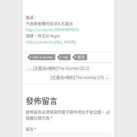
後語：
汽泡季後賽的侯活&尤基治
https://youtu.be/03NWHBPISVo
順便，阿尤at Vegas
https://youtu.be/pfpx_4JzG8g
jokic x murray
nba
籃球
←
[尤基治x梅利]The Journey (21.1)
[尤基治x梅利]The Journey (23)
→
發佈留言
發佈留言必須填寫的電子郵件地址不會公開。
必
填欄位標示為
*
留言
*