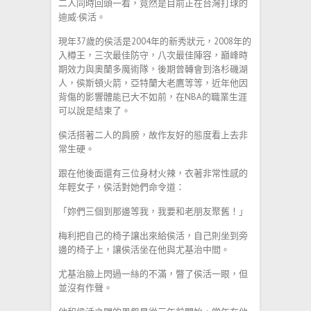
二人同時回頭一看，竟然是目前正在台灣打球的
迪威·侯活。
現年37歲的侯活是2004年的新秀狀元，2008年的
入樽王，三次最佳防守，八次最佳陣容，巔峰時
期效力與奧蘭多魔術隊，後期曾轉會到洛杉磯湖
人，侯斯頓火箭，亞特蘭大老鷹等等，近年他因
背傷的影響體能已大不如前，在NBA的職業生涯
可以說是結束了。
侯活搭著二人的肩膀，故作友好的態度看上去非
常生硬。
跟在他後面還有三位身材火辣，衣著非常性感的
年輕女子，侯活對她們命令道：
「妳們三個到那邊等我，我要和老朋友聚舊！」
梅利把自己的椅子讓出來給侯活，自己則坐到旁
邊的椅子上，讓侯活坐在他與尤基治中間。
尤基治臉上閃過一絲的不滿，瞥了侯活一眼，但
並沒有作聲。