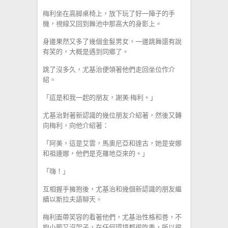
梅利坐在高脚桌椅上，放下玩了好一陣子的手
機，視線又回到舞池中那高大的身影上。
身邊果然又多了幾個金髮男女，一邊跳舞還有說
有笑的，大概是遇到同鄉了。
跳了沒多久，尤基治便領著他們走回坐位作介
紹。
「這是和我一起的朋友，謝美·梅利。」
尤基治對著新認識的幾位朋友介紹著，然後又轉
向梅利，向他介紹著：
「阿美，這是艾雲，馬奧尼亞和達古，她是安娜
和祖連娜，他們是克羅地亞來的。」
「嗨！」
互相握手擁抱後，尤基治和幾個新認識的朋友繼
續以斯拉夫語聊天。
梅利面帶笑容的看著他們，尤基治性格和善，不
拘小節又沒架子，在任何環境都很吃香，所以很