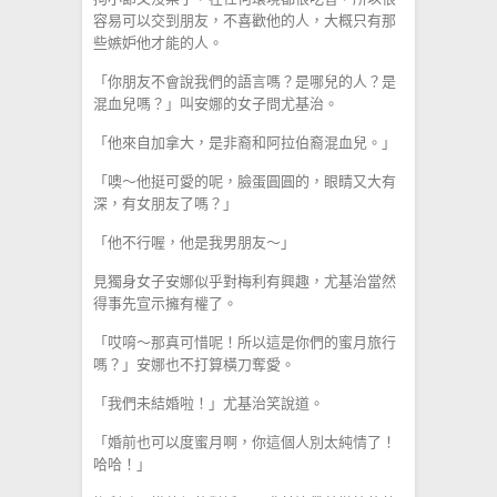
容易可以交到朋友，不喜歡他的人，大概只有那
些嫉妒他才能的人。
「你朋友不會說我們的語言嗎？是哪兒的人？是
混血兒嗎？」叫安娜的女子問尤基治。
「他來自加拿大，是非裔和阿拉伯裔混血兒。」
「噢～他挺可愛的呢，臉蛋圓圓的，眼睛又大有
深，有女朋友了嗎？」
「他不行喔，他是我男朋友～」
見獨身女子安娜似乎對梅利有興趣，尤基治當然
得事先宣示擁有權了。
「哎唷～那真可惜呢！所以這是你們的蜜月旅行
嗎？」安娜也不打算橫刀奪愛。
「我們未結婚啦！」尤基治笑說道。
「婚前也可以度蜜月啊，你這個人別太純情了！
哈哈！」