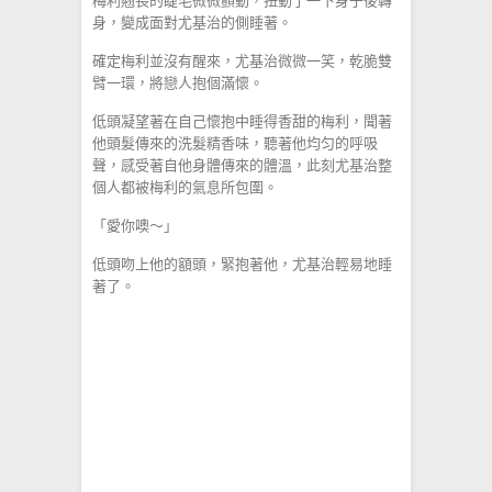
梅利翹長的睫毛微微顫動，扭動了一下身子後轉
身，變成面對尤基治的側睡著。
確定梅利並沒有醒來，尤基治微微一笑，乾脆雙
臂一環，將戀人抱個滿懷。
低頭凝望著在自己懷抱中睡得香甜的梅利，聞著
他頭髮傳來的洗髮精香味，聽著他均匀的呼吸
聲，感受著自他身體傳來的體溫，此刻尤基治整
個人都被梅利的氣息所包圍。
「愛你噢～」
低頭吻上他的額頭，緊抱著他，尤基治輕易地睡
著了。