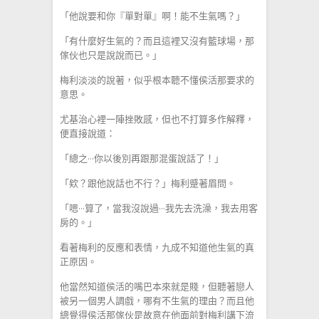
「他說要和你『單對單』啊！能不生氣嗎？」
「有什麼好生氣的？而且這裡又沒有籃球場，那
傢伙也只是說說而已。」
梅利淡淡的說著，似乎根本聽不懂侯活那要求的
意思。
尤基治心裡一陣挫敗感，但也不打算多作解釋，
便直接說道：
「總之···你以後別再跟那混蛋說話了！」
「欸？跟他說話也不行？」梅利蹙著眉問。
「嗯···算了，當我沒說過···我先去洗澡，我去用客
房的。」
看著梅利的反應和表情，九成不知道他生氣的真
正原因。
他當然知道侯活的嘴巴本來就是賤，但聽著戀人
被另一個男人調戲，哪有不生氣的理由？而且他
總覺得侯活那傢伙是故意在他面前對梅利講下流