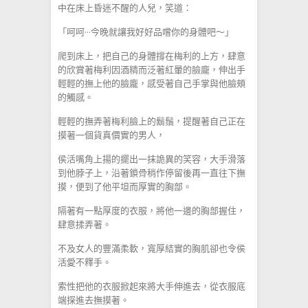
中在床上昏迷不醒的人兒，笑道：
「呵呵···今晚就讓我好好品嚐你的身體吧～」
爬到床上，把自己的身體撐在梅利的上方，肆意
的欣賞著梅利因酒精而泛著紅暈的臉龐，伸出手
輕輕的撫上他的臉龐，感受著自己手掌與他臉頰
的觸感。
輕輕的撫弄著梅利臉上的鬍鬚，提醒著自己正在
摸著一個貨真價實的男人，
侯活嘴角上揚的擺出一抹詭異的笑容，大手滑落
到他脖子上，沿著鎖骨稍作停留後再一直往下撫
摸，便到了他平坦而厚實的胸部。
隔著有一點厚度的衣服，將他一邊的胸部握住，
肆意揉弄著。
不及女人的豐滿柔軟，寬厚結實的胸肌卻也令侯
活愛不釋手。
索性把他的衣服掀起來將大手伸進去，從衣服底
端探進去撫摸著。