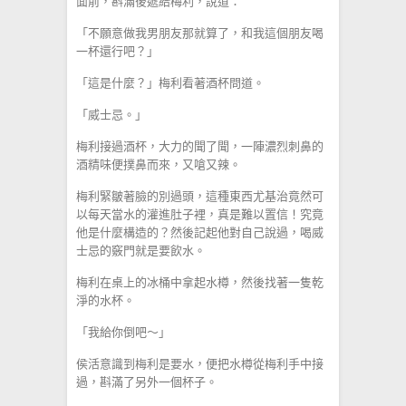
面前，斟滿後遞給梅利，說道：
「不願意做我男朋友那就算了，和我這個朋友喝
一杯還行吧？」
「這是什麼？」梅利看著酒杯問道。
「威士忌。」
梅利接過酒杯，大力的聞了聞，一陣濃烈刺鼻的
酒精味便撲鼻而來，又嗆又辣。
梅利緊皺著臉的別過頭，這種東西尤基治竟然可
以每天當水的灌進肚子裡，真是難以置信！究竟
他是什麼構造的？然後記起他對自己說過，喝威
士忌的竅門就是要飲水。
梅利在桌上的冰桶中拿起水樽，然後找著一隻乾
淨的水杯。
「我給你倒吧～」
侯活意識到梅利是要水，便把水樽從梅利手中接
過，斟滿了另外一個杯子。