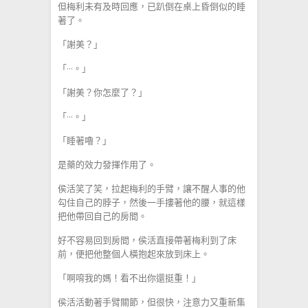
但梅利未有及時回應，已趴倒在桌上昏倒似的睡
著了。
「謝美？」
「···。」
「謝美？你怎麼了？」
「···。」
「睡著嚕？」
是藥的效力發揮作用了。
侯活笑了笑，拉起梅利的手臂，讓不醒人事的他
勾住自己的脖子，然後一手摟著他的腰，就這樣
把他帶回自己的房間。
好不容易回到房間，侯活直接帶著梅利到了床
前，便把他整個人橫抱起來放到床上。
「啊唷我的媽！看不出你還挺重！」
侯活活動著手臂關節，但很快，注意力又重新集