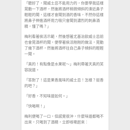
「聽好了，聞威士忌不能用力的，你要學我這樣
晃動一下酒杯，然後將酒杯稍微傾斜的湊近鼻子
輕輕的聞，這樣才會聞到酒的香味，不然你這樣
將鼻子伸進酒杯用力吸只會聞到濃烈的刺鼻酒
精，懂了嗎？」
梅利看著侯活示範，然後想著尤基治飲威士忌前
也會晃酒杯的聞，便學著侯活剛剛的做法，晃動
了幾下酒杯，然後將酒杯往自己鼻子傾斜的輕輕
一聞。
「真的！有點像是水果呢～」梅利帶著天真的笑
容說道。
「答對了！這是果香風味的威士忌！怎樣？挺香
的吧？」
「好香，不知味道如何。」
「快喝啊！」
梅利便喝了一口，但感覺很沖，什麼味道都喝不
出來，只喝到了酒精，立即咳嗽起來：