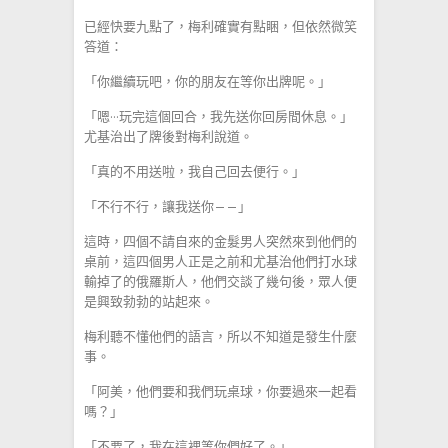
已經快要九點了，梅利確實有點睏，但依然微笑
答道：
「你繼續玩吧，你的朋友在等你出牌呢。」
「嗯···玩完這個回合，我先送你回房間休息。」
尤基治出了牌後對梅利說道。
「真的不用送啦，我自己回去便行。」
「不行不行，讓我送你——」
這時，四個不請自來的金髮男人突然來到他們的
桌前，這四個男人正是之前和尤基治他們打水球
輸掉了的俄羅斯人，他們交談了幾句後，眾人便
是興致勃勃的站起來。
梅利聽不懂他們的語言，所以不知道是發生什麼
事。
「阿美，他們要和我們玩桌球，你要過來一起看
嗎？」
「不要了，我在這裡等你們好了。」