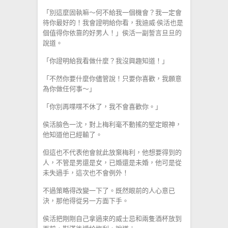
「別這麼固執嘛～何不給我一個機會？我一定會
待你最好的！我會證明給你看，我迪威·侯活也是
個值得你依靠的好男人！」侯活一副誓言旦旦的
說道。
「你證明給我看做什麼？我沒興趣知道！」
「不然你要什麼你儘管說！只要你喜歡，我願意
為你做任何事～」
「你別再喋喋不休了，我不會喜歡你。」
侯活臉色一沈，對上梅利毫不動搖的堅定眼神，
他知道他已經輸了。
但這也不代表他會就此放棄梅利，他想要得到的
人，不管是男還是女，已婚還是未婚，他可是從
未失過手，這次也不會例外！
不過策略得改變一下了。既然眼前的人心意已
決，那他得從另一方面下手。
侯活把剛剛自己拿過來的威士忌和兩隻酒杯放到