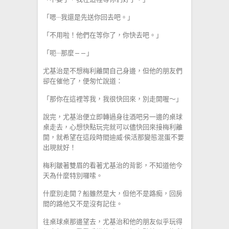
「嗯···我還是先送你回去吧。」
「不用啦！他們在等你了，你快去吧。」
「呃···那麼——」
尤基治是不想梅利離開自己身邊，但他的朋友們
卻在催他了，便匆忙說道：
「那你在這裡等我，我很快回來，別走開喔～」
說完，尤基治便立即轉過身往酒吧另一邊的桌球
桌走去，心想快點玩完就可以儘快回來接梅利離
開，就希望在這段時間迪威·侯活那變態混蛋不要
出現就好！
梅利皺著雙眉的看著尤基治的背影，不知道他今
天為什麼特別囉嗦。
什麼別走開？船雖然是大，但他不是路痴，回房
間的路他又不是沒有記住。
往桌球桌那邊望去，尤基治和他的朋友似乎玩得