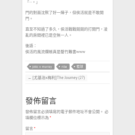
「···。」
門的對面沈默了好一陣子，但侯活就是不敢開
門。
直至不知過了多久，侯活戰戰兢兢的打開門，凌
亂的房間裡已是空無一人。
後語：
侯活的風流爛帳真是罄竹難書www
jokic x murray
nba
籃球
←
[尤基治x梅利]The Journey (27)
發佈留言
發佈留言必須填寫的電子郵件地址不會公開。
必
填欄位標示為
*
留言
*