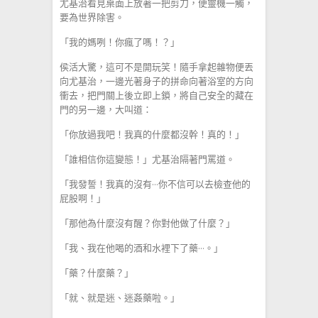
尤基治看見桌面上放著一把剪刀，便靈機一觸，
要為世界除害。
「我的媽咧！你瘋了嗎！？」
侯活大驚，這可不是開玩笑！隨手拿起雜物便丟
向尤基治，一邊光著身子的拼命向著浴室的方向
衝去，把門關上後立即上鎖，將自己安全的藏在
門的另一邊，大叫道：
「你放過我吧！我真的什麼都沒幹！真的！」
「誰相信你這變態！」尤基治隔著門罵道。
「我發誓！我真的沒有···你不信可以去檢查他的
屁股啊！」
「那他為什麼沒有醒？你對他做了什麼？」
「我、我在他喝的酒和水裡下了藥···。」
「藥？什麼藥？」
「就、就是迷、迷姦藥啦。」