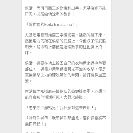
侯活一而再再而三的對梅利出手，尤基治絕不能
再忍，必須給他沈重的教訓！
「幹你媽的Pizda ti materina！」
尤基治用塞爾維亞三字經罵著，猛然的跳下床，
然後用力的踹在侯活的屁股上，令他跌了個屁股
朝天，隨即衝上前便是連環數拳的往他臉上招
呼。
侯活一邊要在地上拾回自己的衣物用來遮掩重要
部位，一邊盡力用手臂擋著尤基治的攻擊，便是
毫無還擊之力的硬吃著他的拳頭，被打得鼻血直
流。
侯活這才知道原來這傢伙的拳頭這麼重，心想可
能真會被他活活打死，大聲求饒道：
「老弟你冷靜點兒！我什麼都還未做耶！」
「冷靜你老母！我剪掉你那話兒，要你這變態不
能再脖起！」