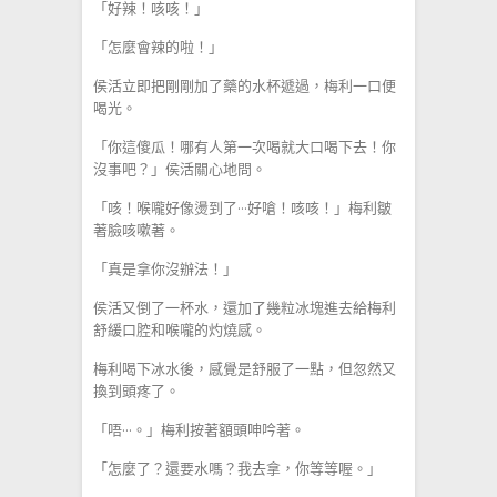
「好辣！咳咳！」
「怎麼會辣的啦！」
侯活立即把剛剛加了藥的水杯遞過，梅利一口便
喝光。
「你這傻瓜！哪有人第一次喝就大口喝下去！你
沒事吧？」侯活關心地問。
「咳！喉嚨好像燙到了···好嗆！咳咳！」梅利皺
著臉咳嗽著。
「真是拿你沒辦法！」
侯活又倒了一杯水，還加了幾粒冰塊進去給梅利
舒緩口腔和喉嚨的灼燒感。
梅利喝下冰水後，感覺是舒服了一點，但忽然又
換到頭疼了。
「唔···。」梅利按著額頭呻吟著。
「怎麼了？還要水嗎？我去拿，你等等喔。」