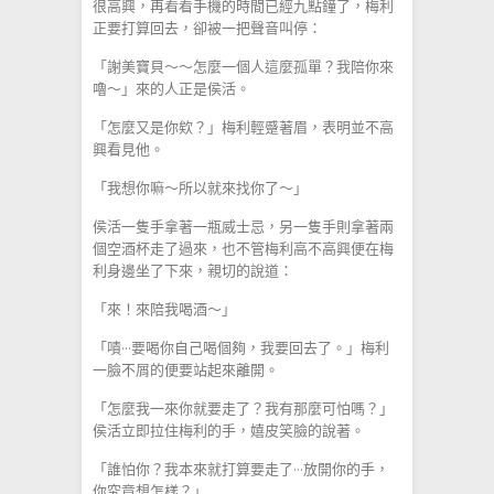
很高興，再看看手機的時間已經九點鐘了，梅利
正要打算回去，卻被一把聲音叫停：
「謝美寶貝～～怎麼一個人這麼孤單？我陪你來
嚕～」來的人正是侯活。
「怎麼又是你欸？」梅利輕蹙著眉，表明並不高
興看見他。
「我想你嘛～所以就來找你了～」
侯活一隻手拿著一瓶威士忌，另一隻手則拿著兩
個空酒杯走了過來，也不管梅利高不高興便在梅
利身邊坐了下來，親切的說道：
「來！來陪我喝酒～」
「嘖···要喝你自己喝個夠，我要回去了。」梅利
一臉不屑的便要站起來離開。
「怎麼我一來你就要走了？我有那麼可怕嗎？」
侯活立即拉住梅利的手，嬉皮笑臉的說著。
「誰怕你？我本來就打算要走了···放開你的手，
你究竟想怎樣？」