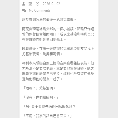
龍
2026-01-02
No Comments
終於來到冰島的最後一站阿克雷理。
阿克雷理是冰島北部的一個小城鎮，郵輪只作短
暫的停留便會離開港口，所以尤基治和梅利也只
有在城鎮內逛逛便回到船上。
晚餐過後，在第一天結識的克羅地亞朋友又找上
尤基治玩牌、跳舞和喝酒。
梅利本來想獨自到三樓的音樂廳看雜技表演，但
尤基治不是要陪他去，就是要他留在身邊，總之
就是不讓他離開自己半步，梅利也唯有留在他身
邊陪他和他的朋友一起了。
「悶嗎？」尤基治問。
「沒有，你們繼續啊。」
「嗯···要不要我先送你回房間休息？」
「不用，我累的話自己會回去。」