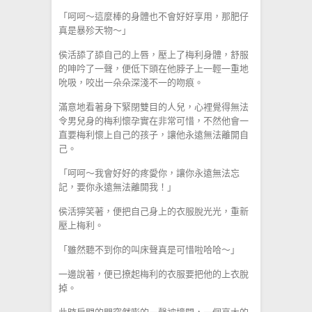
「呵呵～這麼棒的身體也不會好好享用，那肥仔
真是暴殄天物～」
侯活舔了舔自己的上唇，壓上了梅利身體，舒服
的呻吟了一聲，便低下頭在他脖子上一輕一重地
吮吸，咬出一朵朵深淺不一的吻痕。
滿意地看著身下緊閉雙目的人兒，心裡覺得無法
令男兒身的梅利懷孕實在非常可惜，不然他會一
直要梅利懷上自己的孩子，讓他永遠無法離開自
己。
「呵呵～我會好好的疼愛你，讓你永遠無法忘
記，要你永遠無法離開我！」
侯活獰笑著，便把自己身上的衣服脫光光，重新
壓上梅利。
「雖然聽不到你的叫床聲真是可惜啦哈哈～」
一邊說著，便已撩起梅利的衣服要把他的上衣脫
掉。