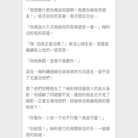
「我想要什麼你應該知道啊～我要你做我男朋
友！」侯活自信的笑著，再次提出交往。
「你再說九千次我給你的答案還是一樣。」梅利
沒好氣的答道。
「嘿···因為尤基治嗎？」侯活心裡生氣，但還是
繼續掛上他的一號笑容。
「與他無關，是我不喜歡你。」
說完，梅利轉過臉往桌球桌的方向望去，卻不見
了尤基治他們。
嗯？他們到哪裡去了？梅利尋找著戀人的高大身
影，但環顧了四週都不見，連他的朋友也不見了
蹤影，正要去尋找他們，卻被侯活抱著肩膀的要
他坐下。
「你看你，少見一下也不行喔？真是可愛！」
「別碰我！」梅利使力的甩開侯活的手，一臉厭
惡的說道。