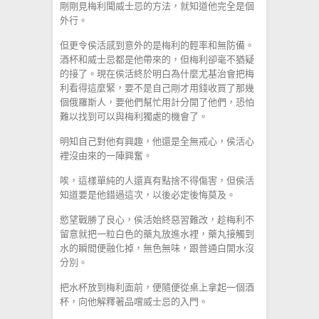
剛剛見梅利聞威士忌的方法，就知道他完全是個
外行。
但更令侯活感到意外的是梅利的輕率和無防備。
酒杯和威士忌都是他帶來的，但梅利卻毫不猶疑
的接了。現在侯活終於明白為什麼尤基治會把梅
利看得這麼緊，要不是自己剛才用錢收買了那幾
個俄羅斯人，要他們幫忙用計分開了他們，恐怕
難以找到可以與梅利獨處的機會了。
明知自己對他有興趣，他還是全無戒心，侯活心
裡沒由來的一陣興奮。
唉，這樣單純的人還真有點捨不得傷害，但侯活
知道要是他錯過這次，以後必定後悔莫及。
慾望戰勝了良心，侯活始終惡習難改，趁梅利不
留意就把一粒白色的藥丸放進水裡，藥丸接觸到
水的瞬間便融化掉，無色無味，跟普通白開水沒
分別。
把水杯放到梅利面前，便隨便從桌上拿起一個酒
杯，向他解釋著品嚐威士忌的入門。