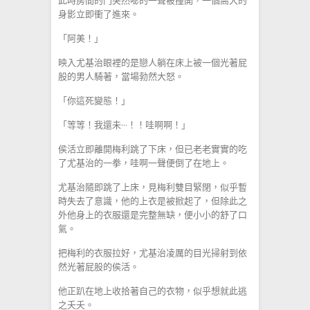
此時房間的門突然嘭的一聲被撞開，一個高大的
身影立即衝了進來。
「阿美！」
映入尤基治眼裡的是戀人躺在床上被一個光著屁
股的男人騎著，當場勃然大怒。
「你這死變態！」
「等等！我還未···！！哇啊啊！」
侯活立即離開梅利跳了下床，但已老老實實的吃
了尤基治的一拳，哇啊一聲便倒了在地上。
尤基治隨即跳了上床，見梅利雙目緊閉，似乎暫
時失去了意識，他的上衣是被掀起了，但除此之
外他身上的衣服還是完整無缺，便小小的舒了口
氣。
把梅利的衣服拉好，尤基治凌厲的目光掃射到依
然光著屁股的侯活。
他正趴在地上收拾著自己的衣物，似乎想就此逃
之夭夭。