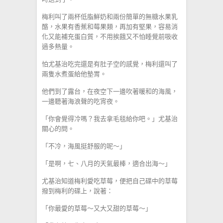
梅利叫了兩杯低脂鮮奶和兩份簡單的無糖水果乳
酪，水果有香蕉和莓果類，再加有堅果，容易消
化又能補充蛋白質，不用挨餓又不怕睡覺前吸收
過多熱量。
怕尤基治吃完還是有肚子空的感覺，梅利還叫了
兩隻水煮蛋給他墊胃。
他們到了露台，在夜空下一邊吹著暖和的海風，
一邊聽著海浪聲的吃宵夜。
「你會覺得冷嗎？我去拿毛毯給你吧。」尤基治
關心的問。
「不冷，海風挺舒服的呢～」
「是啊，七、八月的天氣最棒，適合出海～」
尤基治知道梅利愛吃草莓，便把自己碟中的草莓
撥到梅利的碟上，說著：
「你最愛的草莓～又大又甜的草莓～」