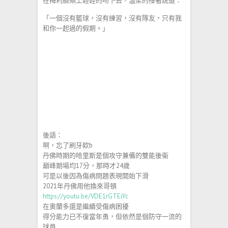
在梅利臉頰上輕輕的吻下去，溫柔的接著說道：
「一個沒有籃球，沒有練習，沒有隊友，只有我
和你一起過的假期。」
後語：
啊，忘了刷牙欸b
丹佛時期的哈里斯是個攻守兼備的雙能後衛
巔峰期場均17分，那時才24歲
可是以後因為傷病問題表現開始下滑
2021年丹佛用他換來哥頓
https://youtu.be/VDE1rGTEiYc
在奧蘭多還是繼續受傷病困擾
得分能力已不復當年勇，但依然是個防守一流的
球員