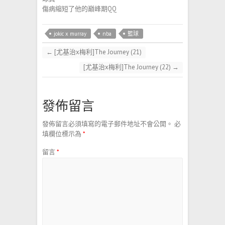
傷病縮短了他的巔峰期QQ
jokic x murray
nba
籃球
←
[尤基治x梅利]The Journey (21)
[尤基治x梅利]The Journey (22)
→
發佈留言
發佈留言必須填寫的電子郵件地址不會公開。
必
填欄位標示為
*
留言
*