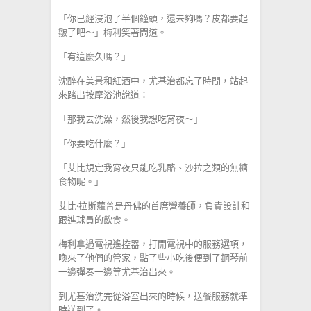
「你已經浸泡了半個鐘頭，還未夠嗎？皮都要起
皺了吧～」梅利笑著問道。
「有這麼久嗎？」
沈醉在美景和紅酒中，尤基治都忘了時間，站起
來踏出按摩浴池說道：
「那我去洗澡，然後我想吃宵夜～」
「你要吃什麼？」
「艾比規定我宵夜只能吃乳酪、沙拉之類的無糖
食物呢。」
艾比·拉斯蘿普是丹佛的首席營養師，負責設計和
跟進球員的飲食。
梅利拿過電視遙控器，打開電視中的服務選項，
喚來了他們的管家，點了些小吃後便到了鋼琴前
一邊彈奏一邊等尤基治出來。
到尤基治洗完從浴室出來的時候，送餐服務就準
時送到了。