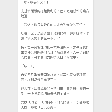
「唉···那我不說了！」
尤基治緩緩的托起梅利的下巴，微啞感性的嗓音
說道：
「我做，做只有愛你的人才會對你做的事情。」
話畢，尤基治輕柔覆上梅利的唇，輕輕吮吻，吮
遍了戀人唇上的每一個甜蜜。
梅利雙手習慣性的抵在尤基治胸前，尤基治也作
出條件反射的將他的身子擁得更緊，大手滑到他
的腰間，將他更用力的擠入自己的懷中。
「唔···。」
自從四月季後賽開始以後，就再也沒有這種感
覺，梅利都幾乎忘記了。
但現在，這種感覺又再次回來，當唇瓣相觸的一
刻，一股暖流瞬間傳遍他的全身。
喜歡他的吻、他的擁抱、他的體溫，一切都那麼
美好，那麼令自己眷戀。