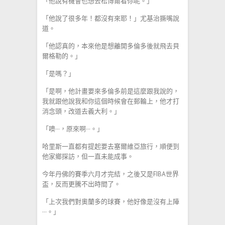
「他說有機會也想去松博爾看你呢。」
「他說了很多年！都沒有來耶！」尤基治撅嘴說
道。
「他認真的，本來他是想離開多倫多後就飛去貝
爾格勒的。」
「是嗎？」
「是啊，他計畫要來多倫多前是這麼跟我說的，
我就跟他說我和你這個時候會在郵輪上，他才打
消念頭，改道去義大利。」
「噢···，原來啊···。」
哈里斯一直都有提起要去塞爾維亞旅行，順便到
他家鄉探訪，但一直未能成事。
今年丹佛的賽季六月才完結，之後又是FIBA世界
盃，反而更騰不出時間了。
「上次我們對奧蘭多的球賽，他好像是沒有上陣
···。」