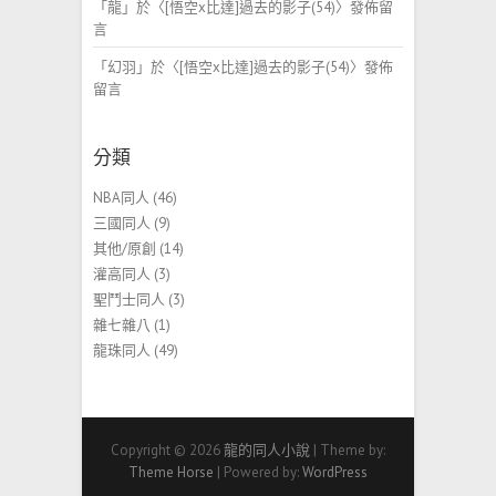
「
龍
」於〈
[悟空x比達]過去的影子(54)
〉發佈留
言
「
幻羽
」於〈
[悟空x比達]過去的影子(54)
〉發佈
留言
分類
NBA同人
(46)
三國同人
(9)
其他/原創
(14)
灌高同人
(3)
聖鬥士同人
(3)
雜七雜八
(1)
龍珠同人
(49)
Copyright © 2026
龍的同人小說
| Theme by:
Theme Horse
| Powered by:
WordPress