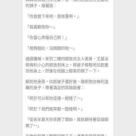
的頸子，接著說：
「你放我下來吧，我很重啊。」
「我喜歡抱你～」
「你當心弄傷自己耶！」
「我夠粗壯，沒問題的啦～」
通過樓梯，來到二樓的開放式主人套房，尤基治
將梅利小心的輕放到床上，將被子輕輕地拉起蓋
到他身上，然後在他額上輕柔的親了一下。
躺到他身旁，拉起被子蓋好後，隨即抱住梅利溫
暖的身子，帶著滿足的笑臉說著：
「終於可以和你這樣一起睡了～」
「終於？我們經常都一起睡啊。」
「從去年夏天你答應了開始，我就期待著這個假
期了～」