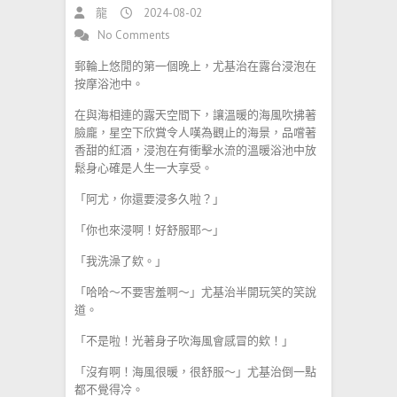
龍
2024-08-02
No Comments
郵輪上悠閒的第一個晚上，尤基治在露台浸泡在
按摩浴池中。
在與海相連的露天空間下，讓溫暖的海風吹拂著
臉龐，星空下欣賞令人嘆為觀止的海景，品嚐著
香甜的紅酒，浸泡在有衝擊水流的溫暖浴池中放
鬆身心確是人生一大享受。
「阿尤，你還要浸多久啦？」
「你也來浸啊！好舒服耶～」
「我洗澡了欸。」
「哈哈～不要害羞啊～」尤基治半開玩笑的笑說
道。
「不是啦！光著身子吹海風會感冒的欸！」
「沒有啊！海風很暖，很舒服～」尤基治倒一點
都不覺得冷。