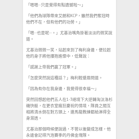
「嗯嗯···只是覺得有點遺憾啦～」
「他們為球隊帶來艾朗和KCP，雖然我們奪冠時
他們不在，但有他們的功勞。」
「嗯···也是呢···。」尤基治嘴角掛著淡淡的微笑說
道。
尤基治微微一笑，站起來到了梅利身邊，便拉起
他的身子將他摟抱進懷中，低聲說：
「感謝上帝我們贏了冠軍。」
「怎麼突然說這種話？」梅利輕蹙眉問道。
「因為有你在我身邊，我覺得很幸福～」
突然回想起他們五人在1-3絕境下大逆轉淘汰洛杉
磯快艇，在更衣室瘋狂慶祝的情境，隊員之間互
相將清水倒在對方頭上，連馬龍教練都給淋得全
身濕透。
尤基治那個時候便說過，不管以後變成怎樣，他
永遠會記得汽泡賽季的丹佛金塊隊。