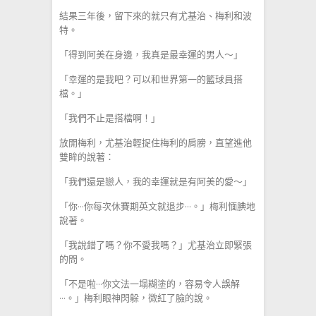
結果三年後，留下來的就只有尤基治、梅利和波
特。
「得到阿美在身邊，我真是最幸運的男人～」
「幸運的是我吧？可以和世界第一的籃球員搭
檔。」
「我們不止是搭檔啊！」
放開梅利，尤基治輕捉住梅利的肩膀，直望進他
雙眸的說著：
「我們還是戀人，我的幸運就是有阿美的愛～」
「你···你每次休賽期英文就退步···。」梅利愐腆地
說著。
「我說錯了嗎？你不愛我嗎？」尤基治立即緊張
的問。
「不是啦···你文法一塌糊塗的，容易令人誤解
···。」梅利眼神閃躲，微紅了臉的說。