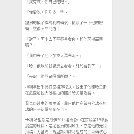
「我有欸，你自己吃吧。」
「你愛吃，你吃多一些～」
寵溺的摸了摸梅利的頭髮，便親了一下他的臉
頰，然後突然問道：
「對了，阿卡去了基秦拿看你，和他玩得高興
嗎？」
「我們去了尼亞加拉大瀑布呢～」
「哈！他以前就說想去看看，終於看到了！」
「是呢，終於是得償所願了。」
梅利拿出手機打開相簿程式，找出了他和哈里斯
在尼亞加拉大瀑布拍的照片給尤基治看。
看見照片中的哈里斯，舊日他們穿著丹佛球衣打
球的日子彷彿歷歷在目。
卡利·哈里斯是丹佛2014選秀會中在首輪第19順位
挑選的球員，是尤基治的同班生，亦是他的元祖
搭檔，尤基治、哈里斯和梅利組成的三巨頭核心