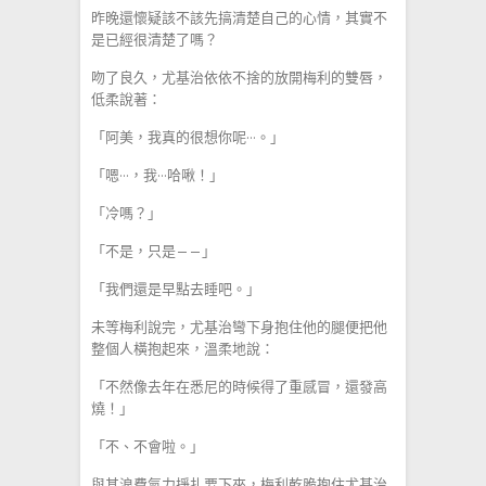
昨晚還懷疑該不該先搞清楚自己的心情，其實不
是已經很清楚了嗎？
吻了良久，尤基治依依不捨的放開梅利的雙唇，
低柔說著：
「阿美，我真的很想你呢···。」
「嗯···，我···哈啾！」
「冷嗎？」
「不是，只是——」
「我們還是早點去睡吧。」
未等梅利說完，尤基治彎下身抱住他的腿便把他
整個人橫抱起來，溫柔地說：
「不然像去年在悉尼的時候得了重感冒，還發高
燒！」
「不、不會啦。」
與其浪費氣力掙扎要下來，梅利乾脆抱住尤基治