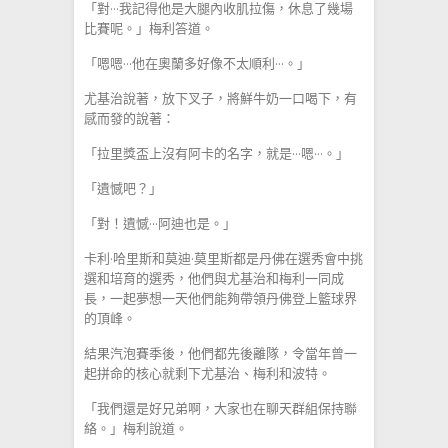
「對···我記得他是大腿內收肌拉傷，休息了幾場
比賽呢。」梅利答道。
「嗯嗯···他在奧蘭多好像不太順利···。」
尤基治說著，放下叉子，將鮮牛奶一口喝下，有
感而發的說著：
「拉里獎盃上沒有阿卡的名字，就是···嗯···。」
「遺憾吧？」
「對！遺憾···阿迪也是。」
卡利·哈里斯和莫迪·莫里斯都是丹佛在選秀會中挑
選和培育的選秀，他們與尤基治和梅利一同成
長，一起夢想一天他們能夠帶領丹佛登上籃球界
的頂峰。
結果汽泡賽季後，他們都先後離隊，令當年曾一
起拼命的核心就剩下尤基治、梅利和波特。
「我們還是好兄弟啊，大家也在聊天群組保持聯
絡。」梅利說道。