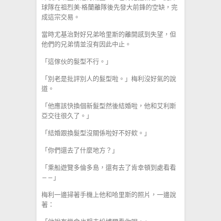
球隊在祖烈美·格蘭離隊後先發大前鋒的空缺，完
成這宗交易。
當時尤基治對好兄弟哈里斯的離開感到失望，但
他們的兄弟情並沒有因此中止。
「這傢伙的髮型不行。」
「別老是批評別人的髮型啦。」梅利沒好氣的說
道。
「他應該快換個新髮型然後結婚啦，他和艾利斯
亞交往很久了。」
「結婚跟換髮型沒關係啦好不好欸。」
「你們還去了什麼地方？」
「乘船遊覽多倫多島，還有去了肯幸頓到處看看
——」
梅利一邊掃著手機上他和哈里斯的照片，一邊說
著：