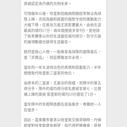
曾被認定為丹佛的光明未來。
可惜幾年以後，哈里斯因傷病問題經常無法為球
隊上陣，亦因為腿和膝蓋的傷勢令他的運動能力
大幅下降，在進攻方面尤其影響最大，由他生涯
最高的場均17分，兩年間便退步至9分，是他除
了新秀賽季以外的生涯最低場均得分，防守方面
的幾項數據也錄得生涯最低。
既然是核心人物，一般寓意為球隊的建隊基石，
是「非賣品」，但這標籤並非永恆。
當年的一年生波特出色的表現和投籃能力，半年
間便取代哈里斯三當家的地位。
由原本的二當家，尤基治的搭檔，到隊中的第五
得分手，隊中的場均得分排名更掉至第七，比替
補上陣的莫迪·莫里斯的場均10分還低了1分。
當年隊中的年輕隊員都在成長進步，唯獨他一人
在退步。
因此，當奧蘭多要求以哈里斯交換哥頓時，丹佛
即使對哈里斯還有期望，但也得把握機會，提昇