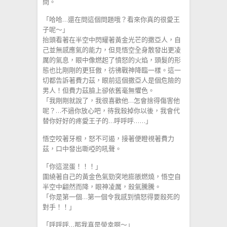
問。
「哈哈…還在問這個問題哦？看來你真的很愛王
子呢～」
抬頭看著在半空中閃耀著黃金光芒的撒亞人，自
己並無感應氣的能力，但見悟空全身散發出更凌
厲的氣息，眼中像燃起了憤怒的火焰，頭髮的形
態也比剛剛的更狂傲，彷彿戰神降臨一樣。這一
切都告訴著費力茲，眼前這個撒亞人是個危險的
男人！但費力茲臉上卻依舊毫無懼色。
「我剛剛就說了，我很喜歡他…怎會捨得傷害他
呢？…不過你放心吧，待我殺掉你以後，我會代
替你好好的疼愛王子的…呼呼呼……」
悟空咬著牙根，怒不可遏，接著便瞪視著費力
茲，口中發出嘶啞的吼聲。
「你這混蛋！！！」
圍繞著自己的黃金色氣勁突地膨脹燃燒，悟空自
半空中翩然而降，眼神凌厲，殺氣騰騰。
「你是第一個…第一個令我感到憤怒得要殺死的
對手！！」
「呼呼呼…那我真是榮幸啊～」