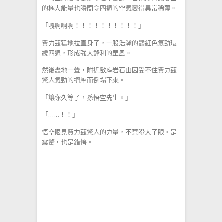
的極大能量也瞬間令四週的空氣變得異常稀薄。
「嘎啊啊啊！！！！！！！！！！」
費力茲猛地拉直身子，一股浩瀚的豔紅色氣勁環
繞四週，形成強大鋒利的罡風。
然後轟地一聲，附近數座岩石山因受不住費力茲
驚人氣勁的擠壓而倒塌下來。
「讓你久等了，孫悟空先生。」
「……！！」
悟空眼見費力茲驚人的力量，不禁瞪大了眼。是
震驚，也是錯愕。