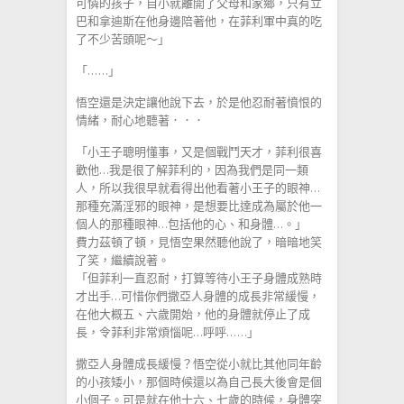
可憐的孩子，自小就離開了父母和家鄉，只有立
巴和拿迪斯在他身邊陪著他，在菲利軍中真的吃
了不少苦頭呢～」
「……」
悟空還是決定讓他說下去，於是他忍耐著憤恨的
情緒，耐心地聽著．．．
「小王子聰明懂事，又是個戰鬥天才，菲利很喜
歡他…我是很了解菲利的，因為我們是同一類
人，所以我很早就看得出他看著小王子的眼神…
那種充滿淫邪的眼神，是想要比達成為屬於他一
個人的那種眼神…包括他的心、和身體…。」
費力茲頓了頓，見悟空果然聽他說了，暗暗地笑
了笑，繼續說著。
「但菲利一直忍耐，打算等待小王子身體成熟時
才出手…可惜你們撒亞人身體的成長非常緩慢，
在他大概五、六歲開始，他的身體就停止了成
長，令菲利非常煩惱呢…呼呼……」
撒亞人身體成長緩慢？悟空從小就比其他同年齡
的小孩矮小，那個時候還以為自己長大後會是個
小個子。可是就在他十六、七歲的時候，身體突