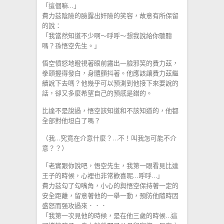
「這個嘛…」
費力茲陰險的臉露出奸險的笑容，故意有所保留
的說：
「我當然知道不少啊～呼呼～想我說給你聽聽
嗎？孫悟空先生。」
悟空憤怒地瞪視著眼前露出一臉邪笑的費力茲，
拳頭握得發白，身體顫抖著。他應該讓費力茲繼
續說下去嗎？他幾乎可以預測到他接下來要說的
話，卻又多麼希望自己的預感是錯的。
比達不是說過，悟空該知道和不該知道的，他都
全部對他坦白了嗎？
（我…究竟在介意什麼？…不！叫我怎可能不介
意？？）
「老實跟你說吧，悟空先生，我第一眼看見比達
王子的時候，心裡也非常歡喜呢…呼呼…」
費力茲勾了勾嘴角，小心的與悟空保持著一定的
安全距離，留意著他的一舉一動，預防他隨時因
盛怒而强攻過來．．．
「我第一次見他的時候，是在他三歲的時候…這