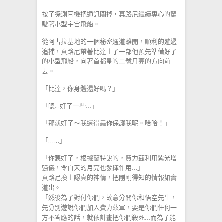
按了探測耳機把通訊關掉，真路尼繼續專心的駕
駛著小型宇宙飛船。
從阿古拉基地的一個秘密通道離開，順利的避過
追捕，真路尼帶著比達上了一部他預先準備好了
的小型飛船，向著首都星的二號月亮的方向前
去。
「比達，你身體還好嗎？」
「嗯…好了一些…」
「那就好了～我還得靠你保護我呢。哈哈！」
「……」
「你聽好了，根據蘭特說的，費力茲利用紫光增
强儀，令白天的月亮也發揮作用…」
真路尼換上認真的神情，把剛剛得知的情報如實
道出。
「然後為了對付你們，故意分開你和悟空先生，
先分別遊說你們加入費力茲軍，要是你們任何一
方不答應的話，就依計畫把你們殺死…而為了能