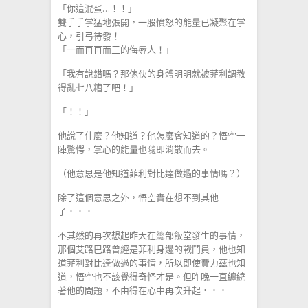
「你這混蛋…！！」
雙手手掌猛地張開，一股憤怒的能量已凝聚在掌
心，引弓待發！
「一而再再而三的侮辱人！」
「我有說錯嗎？那傢伙的身體明明就被菲利調教
得亂七八糟了吧！」
「！！」
他說了什麼？他知道？他怎麼會知道的？悟空一
陣驚愕，掌心的能量也隨即消散而去。
（他意思是他知道菲利對比達做過的事情嗎？）
除了這個意思之外，悟空實在想不到其他
了．．．
不其然的再次想起昨天在總部飯堂發生的事情，
那個艾路巴路曾經是菲利身邊的戰鬥員，他也知
道菲利對比達做過的事情，所以即使費力茲也知
道，悟空也不該覺得奇怪才是。但昨晚一直纏繞
著他的問題，不由得在心中再次升起．．．