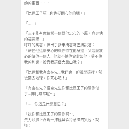
趣的東西．．．
「比達王子嘛…你也挺關心他的呢。」
「……」
「王子能有你這樣一個對他忠心的下屬，真是他
的福氣呢…」
呼呼的笑著，伸出手指半掩著嘴巴續說著：
「難怪他這麼安心的讓你待在他身邊，又這麼放
心的讓你一個人…他就不怕你會背叛他，受不住
我的利誘，投靠我這個大靠山哦？」
「比達和我有言在先…我們會一起離開這裡，然
後回去地球，你死心吧！」
「有言在先？悟空先生你和比達王子的關係似
乎…非比尋常呢～」
「……你這是什麼意思？」
「說你和比達王子的關係啊～」
費力茲臉上浮現一抹極具森冷意味的笑容，說
道：