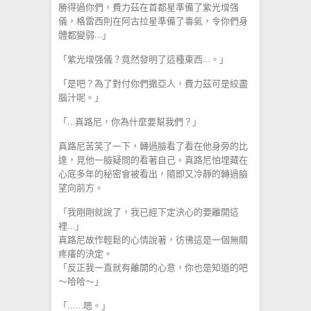
勝得過你們，費力茲在首都星準備了紫光增强
儀，格雷西則在阿古拉星準備了毒氣，令你們身
體都變弱…」
「紫光增强儀？竟然發明了這種東西…。」
「是吧？為了對付你們撒亞人，費力茲可是絞盡
腦汁呢。」
「…真路尼，你為什麼要幫我們？」
真路尼苦笑了一下，轉過臉看了看在他身旁的比
達，見他一臉疑問的看著自己。真路尼怕埋藏在
心底多年的秘密會被看出，隨即又冷靜的轉過臉
望向前方。
「我剛剛就說了，我已經下定決心的要離開這
裡…」
真路尼故作輕鬆的心情說著，彷彿這是一個無關
疼癢的決定。
「反正我一直就有離開的心意，你也是知道的吧
～哈哈～」
「……嗯。」