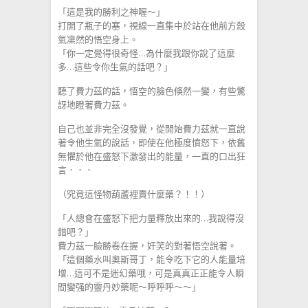
「這是我的勝利之神喔～」
打開了瓶子的塞，視線一直集中於站在他前方殺
氣凜然的悟空身上。
「你一定覺得很奇怪…為什麼我跟你說了這麼
多…這些令你生氣的話吧？」
聽了費力茲的話，悟空的臉色倏然一變，有些驚
訝地瞪著費力茲。
自己也並非完全沒發覺，從開始費力茲就一直說
著令他生氣的說話，即使在他極度憤怒下，依舊
無懼於他在盛怒下激發出的能量，一直的口出狂
言．．．
（究竟這怪物葫蘆裡賣什麼藥？！！）
「人總會在盛怒下把力量釋放出來的…我說得沒
錯吧？」
費力茲一臉勝卷在握，奸笑的對著悟空說著。
「這個藥水叫奧斯哥丁，能令吃下它的人能量培
增…這可不是迷幻藥哦，可是真真正正能令人瞬
間變强的靈丹妙藥呢～呼呼呼～～」