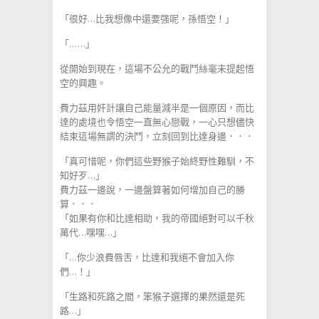
「很好…比我想像中還要强呢，孫悟空！」
「……」
從開始到現在，這場不公允的戰鬥絲毫未提起悟
空的興趣。
費力茲用奸計讓自己能量減半是一個原因，而比
達的處境也令悟空一直無心戀戰，一心只想儘快
結束這場無謂的決鬥，立刻回到比達身邊．．．
「真可惜呢，你們這些野猴子始終野性難馴，不
知好歹…」
費力茲一邊說，一邊盤算著如何增加自己的勝
算．．．
「如果有你和比達相助，我的帝國絕對可以千秋
萬代…嘿嘿…」
「…你少浪費唇舌，比達和我絕不會加入你
們…！」
「生路和死路之間，笨猴子選擇的果然還是死
路…」