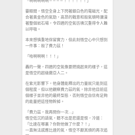
「啊啊啊啊啊————！！！！！！」
霎眼間，悟空全身上下閃著銀白色的電磁光，配
合著黃金色的氣勁，高昂的戰意和殺氣頓時瀰漫
著整個岩石場，令四週的空氣彷彿沉重得令人難
以呼吸。
本來想慎重地保留實力，但此刻悟空心中只想到
一件事：殺了費力茲！
「哈啊啊啊！！！」
轟的一聲，四週的空氣像要燃燒起來的樣子，這
是悟空的超級撒亞人二。
在紫光影響下，他身體能釋出的力量就只能到這
個程度，但以他觀察費力茲的氣，除非他目前這
個樣子並非他的最終型態，否則悟空自信有足夠
的能量把這怪物幹掉。
「費力茲，我再問你一次…」
悟空低沉的語氣，聽不出是悲還是恨，冷道：
「比達在哪裏？你對他做了什麼？！」
一直無法感應比達的氣，悟空不厭其煩的再次追