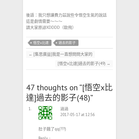
後語：我只想讓費力茲說些令悟空生氣的說話
這是劇情需要～～～
請大家原諒XDDDD（歐飛）
悟空x比達
過去的影子
←
[集思廣益]我是一直想問問大家的
[悟空x比達]過去的影子(49)
→
47 thoughts on “
[悟空x比
達]過去的影子(48)
”
涵涵
2017-05-17 at 12:56
肚子餓了qq(???)
Reply
↓