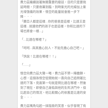
費力茲繼續說著無關重要的廢話，目的只是要拖
延時間，只要夜幕到臨，到時紫光的光線加上紫
光增强儀的效果，悟空的能量就會進一步下
降．．．
「撒亞人都是這樣…你的爸爸是這樣，比達王是
這樣…就連他們的孩子也是這樣，你和比達的下
場也將會一樣…」
「…比達在哪裡？」
「呵呵…與其擔心別人，不如先擔心自己吧。」
「快說！比達在哪裡！！」
「……」
悟空向費力茲大聲一喝，費力茲不禁一陣膽顫。
心想，這個孫悟空從開始就一直向自己追問著比
達的下落。見面第一句就是問比達在哪裡，然後
到了現在，即使自己身陷與他的生死決鬥中，但
比起自己的情況，他比較關心的依舊是比達的安
全．．．
費力茲嘴角勾起一抹陰險的笑意，似乎發現了有