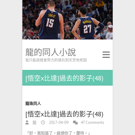
龍的同人小說
我只能說我會努力的填坑到天荒地老囧
[悟空x比達]過去的影子(48)
龍珠同人
[悟空x比達]過去的影子(48)
龍
2017-04-09
47 Comments
「好，我知道了。麻煩你了，蘭特。」