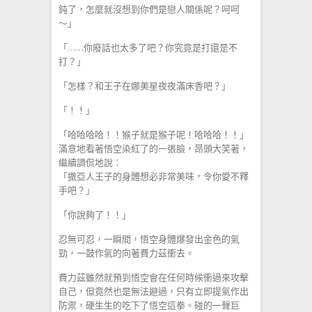
鈍了，怎麼就沒想到你們是戀人關係呢？呵呵
～」
「……你廢話也太多了吧？你究竟是打還是不
打？」
「怎樣？和王子在娜美星夜夜滿床香吧？」
「！！」
「哈哈哈哈！！猴子就是猴子呢！哈哈哈！！」
滿意地看著悟空染紅了的一張臉，昂頭大笑著，
繼續調侃地說：
「撒亞人王子的身體想必非常美味，令你愛不釋
手吧？」
「你說夠了！！」
忍無可忍，一瞬間，悟空身體爆發出金色的氣
勁，一鼓作氣的向著費力茲衝去。
費力茲雖然就預到悟空會在任何時候衝過來攻擊
自己，但竟然也是無法避過，只有立即提氣作出
防禦，硬生生的吃下了悟空這拳。碰的一聲巨