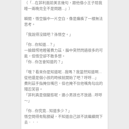
（「…在菲利面前美言幾句，跟他借小王子陪我
睡一兩晚完全不是問題…」）
瞬間，悟空腦中一片空白，像是癱瘓了一樣無法
思考。
「我說得沒錯吧？孫悟空。」
「你…你知道…？」
一臉錯愕地瞪著費力茲，腦中突然閃過很多的可
能，但悟空卻不敢多想。
「你…你怎會知道的？」
「哦？看來你是知道呢…我嗎？我當然知道啊…
從他還是個小孩的時候就開始了吧？呼呼…」
費利茲手指掩住嘴巴，但也掩不住他嘴角勾出的
殘忍笑容。
「菲利真是個變態呢，連小男孩也不放過…呼呼
～」
「你…你究竟…知道多少？」
悟空問得有點猶疑，不知道自己該不該繼續問下
去．．．