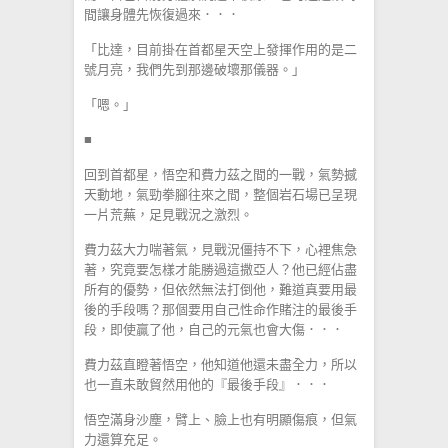
間讓身體先恢復過來．．．
「比達，目前掛在首都星天空上發揮作用的是二
號月亮，我們先到那邊破壞那儀器。」
「嗯。」
■
回到首都星，悟空和費力茲之間的一戰，氣勢撼
天動地，氣勁拳腳往來之間，整個岩石場已呈現
一片荒蕪，足見戰況之激烈。
費力茲大力喘著氣，見戰況僵持不下，心裡焦急
著，究竟要怎樣才能勝過這撒亞人？他已經佔盡
所有的優勢，但依然無法打倒他，難道真要用最
後的手段嗎？那個要用自己性命作賭注的最後手
段，即使贏了他，自己的元氣也會大傷．．．
費力茲直瞪著悟空，他知道他還未盡全力，所以
也一直未敢貿然用他的『最後手段』．．．
悟空滿身沙塵，臂上、臉上也有明顯傷痕，但氣
力還算充足。