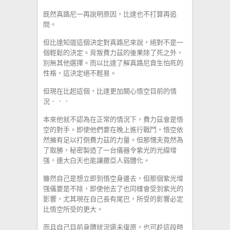
既然真路尼一再說明原因，比達也不打算再追
問。
但比達知道這個決定對真路尼來說，絕對不是一
個輕鬆的決定。背叛費力茲的後果除了死之外，
別無其他選擇。而以比達了解真路尼貪生怕死的
性格，這決定絕不輕易。
但現在比起這個，比達更加關心悟空目前的情
況．．．
本來他就不認為在正常的情況下，費力茲會是悟
空的對手。即使他們要在晚上進行戰鬥，悟空依
然擁有足以打倒費力茲的力量。但那懦夫竟然為
了取勝，秘密製造了一台儀器令紫光的光線增
强，連大白天也能讓撒亞人弱體化。
雖然自己是想立即到悟空身邊去，但那個紫光增
强儀要是不除，即使他去了也同樣會受到紫光的
影響，尤其現在自己長有尾巴，所受的影響必定
比悟空所受的更大。
而且自己目前身體狀況還未復原，也可趁這段時