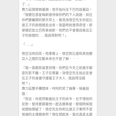
了…」
費力茲微微側著頭，用手指托住下巴的說著話。
「我聽在惑星梅斯達侍侯你們的下人說過，就在
你們要離開的那天早上，看見孫悟空先生你從比
達王子的房間裡走出來。我當時就覺得奇怪，即
使親近如立巴和拿迪斯，他們也不會擅自進出王
子的房間的……我說得對吧？」
「……」
悟空沒有回答，而事實上，悟空對比達和其他撒
亞人之間的互動本來也不甚了解．．．
「我一直都有留意到哦，你們在今天之前幾乎都
是形影不離。王子在哪裏，孫悟空先生就必定會
在王子的身邊守護著王子大人…我說得沒錯
吧？」
費力茲雙手攤開來，呵呵的笑了幾聲，接著說
道：
「而且，你竟然敢違抗王子的命令，也不理他的
反對，堅持要跟著他一起去娜美星，那個時候我
就開始懷疑了，悟空先生你和比達王子果然不是
普通的主僕關係吧？現在想起來，我也真是太遲