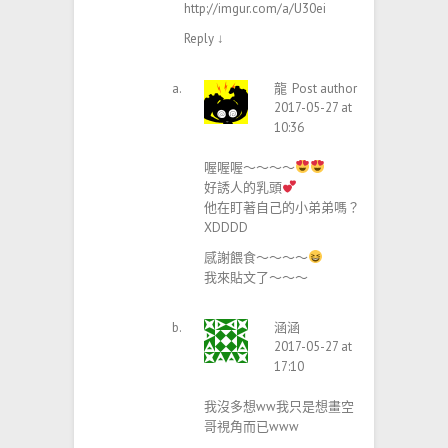
http://imgur.com/a/U30ei
Reply
↓
龍
Post author
2017-05-27 at
10:36
喔喔喔～～～～
好誘人的乳頭
他在盯著自己的小弟弟嗎？
XDDDD
感謝餵食～～～～
我來貼文了～～～
涵涵
2017-05-27 at
17:10
我沒多想ww我只是想畫空
哥視角而已www