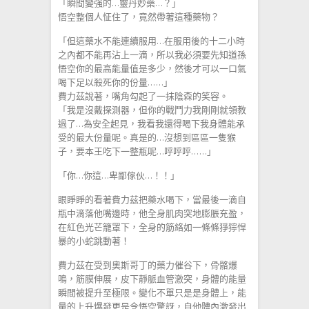
「瞬間變强的…靈丹妙藥…？」
悟空整個人怔住了，竟然帶著這種藥物？
「但這藥水不能連續服用…在服用後的十二小時
之內都不能再沾上一滴，所以我必須要先知道孫
悟空你的最高能量值是多少，然後才可以一口氣
喝下足以殺死你的份量……」
費力茲說著，嘴角勾起了一抹陰森的笑容。
「我是沒戴探測器，但你的戰鬥力我剛剛就領教
過了…為安全起見，我看我還得喝下我身體能承
受的最大份量呢。真是的…沒想到區區一隻猴
子，要本王吃下一整瓶呢…呼呼呼……」
「你…你這…卑鄙傢伙…！！」
眼睜睜的看著費力茲把藥水喝下，當最後一滴自
瓶中滴落他嘴邊時，他全身肌肉突地膨脹充盈，
在紅色光芒籠罩下，全身的筋絡如一條條猙獰悍
暴的小蛇跳動著！
費力茲在受到奧斯哥丁的藥力催谷下，骨骼爆
鳴，筋膜伸展，皮下靜脈血管激突，身體的能量
瞬間被提升至極限。變化不單只是是身體上，能
量的上升爆發更是令悟空驚訝，自他體內激發出