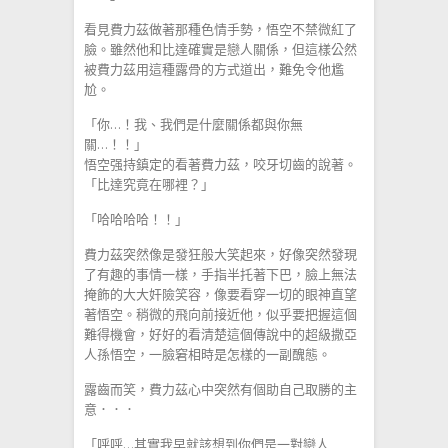
看見費力茲做著那種色情手勢，悟空不禁微紅了
臉。雖然他和比達確實是戀人關係，但這樣公然
被費力茲用這種露骨的方式道出，難免令他尷
尬。
「你…！我、我們是什麼關係都與你無
關…！！」
悟空强持鎮定的看著費力茲，咬牙切齒的說著。
「比達究竟在哪裡？」
「哈哈哈哈！！」
費力茲突然像是發狂般大笑起來，好像突然發現
了有趣的事情一樣，手指半托著下巴，臉上無法
掩飾的大大奸險笑容，像要看穿一切的眼神直望
著悟空。稍微的飛向前接近他，似乎要把握這個
難得機會，好好的看清楚這個傳說中的超級撒亞
人孫悟空，一臉窘相時是怎樣的一副醜態。
露齒而笑，費力茲心中突然有個助自己取勝的主
意．．．
「呼呼…其實我早就該想到你們是一對戀人