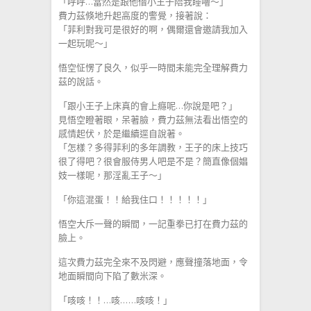
「呼呼…當然是跟他借小王子陪我睡嚕～」
費力茲倏地升起高度的警覺，接著說：
「菲利對我可是很好的啊，偶爾還會邀請我加入
一起玩呢～」
悟空怔愣了良久，似乎一時間未能完全理解費力
茲的說話。
「跟小王子上床真的會上癮呢…你說是吧？」
見悟空瞪著眼，呆著臉，費力茲無法看出悟空的
感情起伏，於是繼續逕自說著。
「怎樣？多得菲利的多年調教，王子的床上技巧
很了得吧？很會服侍男人吧是不是？簡直像個娼
妓一樣呢，那淫亂王子～」
「你這混蛋！！給我住口！！！！！」
悟空大斥一聲的瞬間，一記重拳已打在費力茲的
臉上。
這次費力茲完全來不及閃避，應聲撞落地面，令
地面瞬間向下陷了數米深。
「咳咳！！…咳……咳咳！」