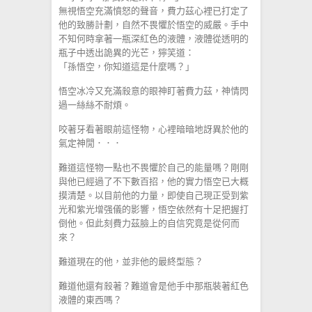
無視悟空充滿憤怒的聲音，費力茲心裡已打定了
他的致勝計劃，自然不畏懼於悟空的威嚴。手中
不知何時拿著一瓶深紅色的液體，液體從透明的
瓶子中透出詭異的光芒，獰笑道：
「孫悟空，你知道這是什麼嗎？」
悟空冰冷又充滿殺意的眼神盯著費力茲，神情閃
過一絲絲不耐煩。
咬著牙看著眼前這怪物，心裡暗暗地訝異於他的
氣定神閒．．．
難道這怪物一點也不畏懼於自己的能量嗎？剛剛
與他已經過了不下數百招，他的實力悟空已大概
摸清楚。以目前他的力量，即使自己現正受到紫
光和紫光增强儀的影響，悟空依然有十足把握打
倒他。但此刻費力茲臉上的自信究竟是從何而
來？
難道現在的他，並非他的最終型態？
難道他還有殺著？難道會是他手中那瓶裝著紅色
液體的東西嗎？