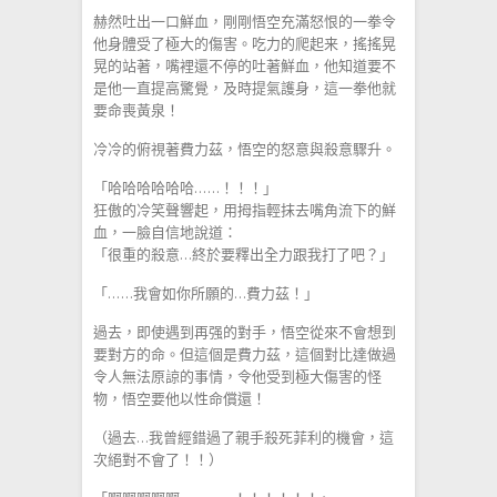
赫然吐出一口鮮血，剛剛悟空充滿怒恨的一拳令
他身體受了極大的傷害。吃力的爬起来，搖搖晃
晃的站著，嘴裡還不停的吐著鮮血，他知道要不
是他一直提高驚覺，及時提氣護身，這一拳他就
要命喪黃泉！
冷冷的俯視著費力茲，悟空的怒意與殺意驟升。
「哈哈哈哈哈哈……！！！」
狂傲的冷笑聲響起，用拇指輕抹去嘴角流下的鮮
血，一臉自信地說道：
「很重的殺意…終於要釋出全力跟我打了吧？」
「……我會如你所願的…費力茲！」
過去，即使遇到再强的對手，悟空從來不會想到
要對方的命。但這個是費力茲，這個對比達做過
令人無法原諒的事情，令他受到極大傷害的怪
物，悟空要他以性命償還！
（過去…我曾經錯過了親手殺死菲利的機會，這
次絕對不會了！！）