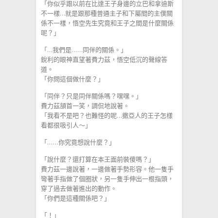
「你似乎跟以前在比達王子身邊的立巴和拿迪斯
不一樣…就是跟那種普通主子和下屬間的主僕關
係不一樣，悟空先生究竟和王子之間是什麼關係
呢？」
「…我們是……同伴的關係。」
銳利的眼神直望著費力茲，悟空低沉的聲線答
道。
「你問這個做什麼？」
「同伴？只是同伴關係嗎？嘿嘿。」
費力茲頷首一笑，調侃地說著。
「我看不是吧？也難怪的呢…撒亞人的王子怎樣
看都很吸引人～」
「……你究竟想說什麼？」
「說什麼？還打算在本王面前裝傻嗎？」
費力茲一邊說著，一邊做著手勢形容。他一隻手
彎著手指做了個圈狀，另一隻手伸出一根指頭，
穿了過去做著進出的動作。
「你們是這種關係吧？」
「！」