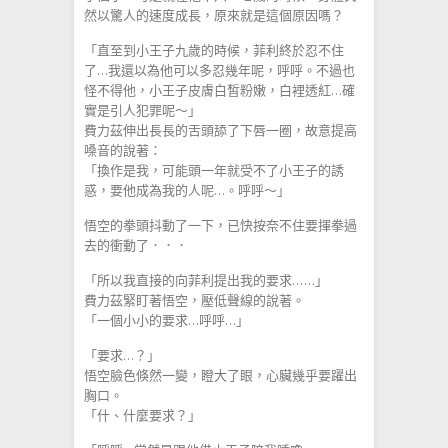
然以驚人的速度成長，原來就是這個原因嗎？
「直至到小王子九歲的時候，菲利終於忍不住
了…我還以為他可以多忍幾年呢，呼呼。不過也
怪不得他，小王子皮膚白皙粉嫩，白裡透紅…確
實是引人犯罪呢～」
費力茲伸出長長的舌頭舔了下唇一圈，故意提高
嗓音的說著：
「換作是我，可能頭一年就受不了小王子的誘
惑，要他成為我的人呢…。呼呼～」
悟空的拳頭抖動了一下，已快按奈不住要揮拳過
去的衝動了．．．
「所以我直接的向菲利提出我的要求……」
費力茲緊盯著悟空，壓低聲線的說著。
「一個小小的要求…呼呼…」
「要求…？」
悟空臉色倏然一變，瞪大了眼，心臟幾乎要躍出
胸口。
「什、什麼要求？」