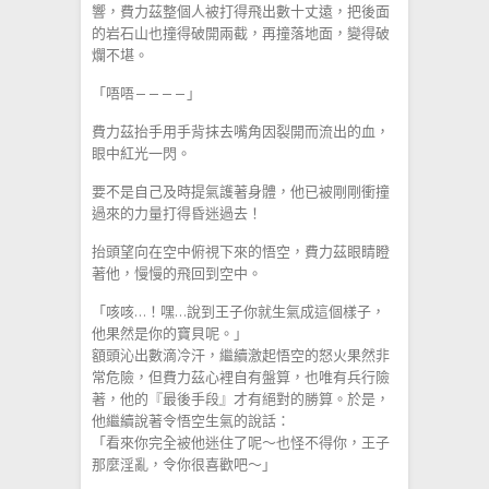
響，費力茲整個人被打得飛出數十丈遠，把後面
的岩石山也撞得破開兩截，再撞落地面，變得破
爛不堪。
「唔唔————」
費力茲抬手用手背抹去嘴角因裂開而流出的血，
眼中紅光一閃。
要不是自己及時提氣護著身體，他已被剛剛衝撞
過來的力量打得昏迷過去！
抬頭望向在空中俯視下來的悟空，費力茲眼睛瞪
著他，慢慢的飛回到空中。
「咳咳…！嘿…說到王子你就生氣成這個樣子，
他果然是你的寶貝呢。」
額頭沁出數滴冷汗，繼續激起悟空的怒火果然非
常危險，但費力茲心裡自有盤算，也唯有兵行險
著，他的『最後手段』才有絕對的勝算。於是，
他繼續說著令悟空生氣的說話：
「看來你完全被他迷住了呢～也怪不得你，王子
那麼淫亂，令你很喜歡吧～」