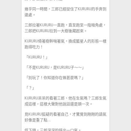
幾乎同一時間，三郎已經捉住了KURURU的手奔到
遠處。
三郎拉著KURURU一直跑，直至跑至一陰暗角處，
三郎把KURURU拉到一大樹後藏起來。
KURURU倚著樹幹喘著氣，換成籃星人的形態一樣
跑得吃力！
「KURURU！」
「不是KURURU，是KURURU子～～」
「別玩了！你知道你在做甚麼嗎？」
「？」
KURURU呆呆的看著三郎，他在生氣嗎？三郎生氣
成這樣，這樣大聲對他說話還是頭一次。
見KURURU狐疑的看著自己，才驚覺到剛剛的語氣
好像是重了點…
低下頭，三郎深深的呼出一口氣。