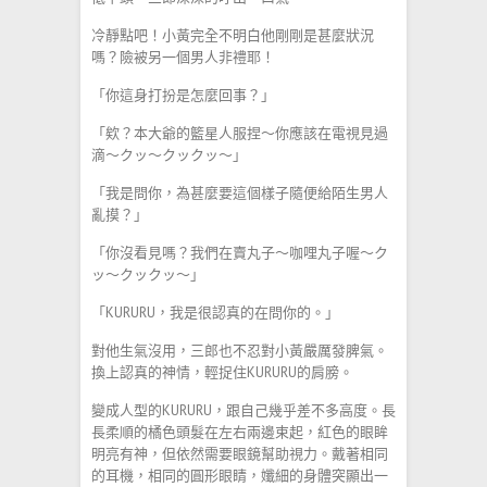
冷靜點吧！小黃完全不明白他剛剛是甚麼狀況
嗎？險被另一個男人非禮耶！
「你這身打扮是怎麼回事？」
「欸？本大爺的籃星人服捏～你應該在電視見過
滴～クッ～クックッ～」
「我是問你，為甚麼要這個樣子隨便給陌生男人
亂摸？」
「你沒看見嗎？我們在賣丸子～咖哩丸子喔～ク
ッ～クックッ～」
「KURURU，我是很認真的在問你的。」
對他生氣沒用，三郎也不忍對小黃嚴厲發脾氣。
換上認真的神情，輕捉住KURURU的肩膀。
變成人型的KURURU，跟自己幾乎差不多高度。長
長柔順的橘色頭髮在左右兩邊束起，紅色的眼眸
明亮有神，但依然需要眼鏡幫助視力。戴著相同
的耳機，相同的圓形眼睛，孅細的身體突顯出一