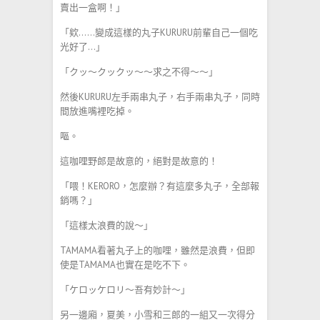
賣出一盒啊！」
「欸……變成這樣的丸子KURURU前輩自己一個吃
光好了…」
「クッ～クックッ～～求之不得～～」
然後KURURU左手兩串丸子，右手兩串丸子，同時
間放進嘴裡吃掉。
嘔。
這咖哩野郎是故意的，絕對是故意的！
「喂！KERORO，怎麼辦？有這麼多丸子，全部報
銷嗎？」
「這樣太浪費的說～」
TAMAMA看著丸子上的咖哩，雖然是浪費，但即
使是TAMAMA也實在是吃不下。
「ケロッケロリ～吾有妙計～」
另一邊廂，夏美，小雪和三郎的一組又一次得分