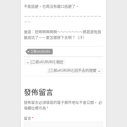
不能逃避。也再沒有籍口逃避了。
－－－－－－－－－－－－－－－－－－－－－
－－
後語：挖啊啊啊啊啊～～～～～～～掰甚麼啦我
變成坑了～～要怎樣掰下去啊？（汗）
三郎xKURURU
←
[三郎xKURURU] 親近
[三郎xKURURU] 回不去的現實
→
發佈留言
發佈留言必須填寫的電子郵件地址不會公開。
必
填欄位標示為
*
留言
*