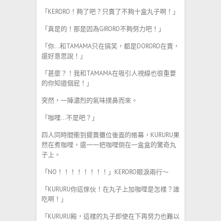
「KERORO！夠了吧？只賣了不夠十盒丸子啊！」
「真是的！那是因為GIRORO不夠努力吧！」
「你…和TAMAMA只在搞笑，都是DORORO在賣，
還好意思說！」
「甚麼？！我和TAMAMA在吸引人視線也很重要
的你知道個屁！」
突然，一陣濃烈的氣味撲鼻而來。
「咖哩…不是吧？」
四人同時間衝到擺賣攤位後面的帳幕，KURURU果
然在煮咖哩，還一一把咖哩倒在一盒盒的驚奇丸
子上。
「NO！！！！！！！！」KERORO眼淚兩行～
「KURURU你這傢伙！在丸子上加咖哩是怎樣？誰
吃啊！」
「KURURU殿，這樣的丸子即使在下再努力也難以