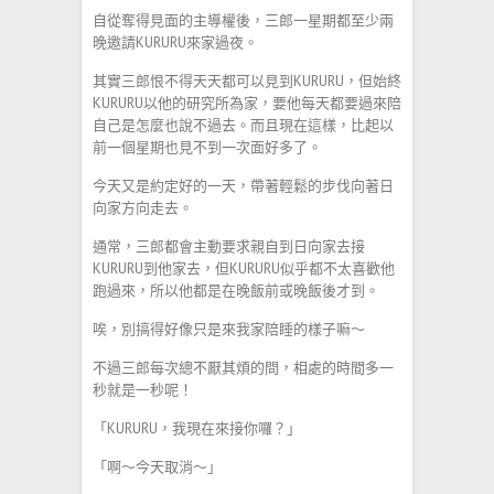
自從奪得見面的主導權後，三郎一星期都至少兩
晚邀請KURURU來家過夜。
其實三郎恨不得天天都可以見到KURURU，但始終
KURURU以他的研究所為家，要他每天都要過來陪
自己是怎麼也說不過去。而且現在這樣，比起以
前一個星期也見不到一次面好多了。
今天又是約定好的一天，帶著輕鬆的步伐向著日
向家方向走去。
通常，三郎都會主動要求親自到日向家去接
KURURU到他家去，但KURURU似乎都不太喜歡他
跑過來，所以他都是在晚飯前或晚飯後才到。
唉，別搞得好像只是來我家陪睡的樣子嘛～
不過三郎每次總不厭其煩的問，相處的時間多一
秒就是一秒呢！
「KURURU，我現在來接你囉？」
「啊～今天取消～」