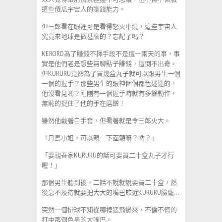
這些傻瓜宇宙人的賺錢能力。
但三郎看在眼裡可是看得怒火中燒，這些宇宙人
究竟來地球是做甚麼的？忘記了嗎？
KERORO為了賺錢不擇手段不是這一兩天的事，事
實是他們老是想些無聊點子賺錢，這倒不出奇。
但KURURU竟然為了買幾盒丸子就可以跟男生一個
一個的握手？那些男生的眼神個個都色迷迷的，
他沒看見嗎？剛剛有一個握手時就有多餘動作，
無恥的捉住了他的手在磨蹭！
雖然他戴著白手套，但看著就是令三郎火大。
「月島小姐，可以親一下面額嘛？吶？」
「要親吾家KURURU的話可要買二十盒丸子才行
喔！」
那個男生聽到後，二話不說就說要買二十盒，然
後急不及待就要把大大的嘴巴欺近KURURU臉龐…
突然一個排球不知從哪裡猛飛過來，不偏不倚的
打中那個色男的大嘴巴。