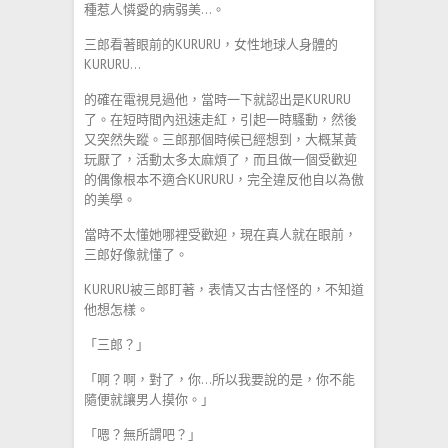
種惹人憐愛的病弱美…。
三郎看著眼前的KURURU，女性地球人身體的
KURURU…
的確在電視見過他，當時一下就認出是KURURU
了。在短時間內迅速走紅，引起一時騷動，然後
又突然失蹤。三郎那個時候已經想到，大概某黃
玩厭了，活動太多太麻煩了，而且做一個受歡迎
的偶像根本不適合KURURU，完全違反他自以為傲
的美學。
當時不太懂她哪裡受歡迎，現在真人就在眼前，
三郎好像就懂了。
KURURU被三郎盯著，表情又古古怪怪的，不知道
他想怎樣。
「三郎？」
「啊？啊，對了，你…所以我要說的是，你不能
隨便就讓男人摸你。」
「嗯？無所謂吧？」