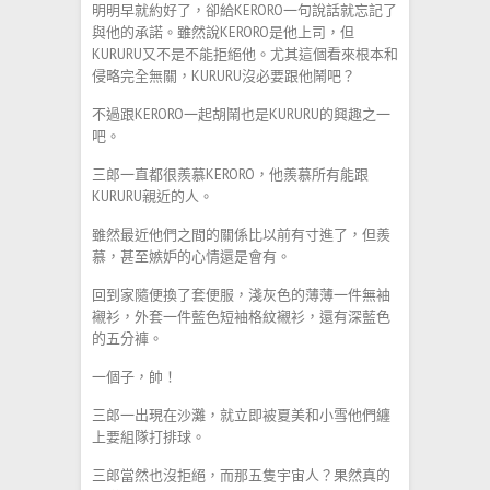
明明早就約好了，卻給KERORO一句說話就忘記了
與他的承諾。雖然說KERORO是他上司，但
KURURU又不是不能拒絕他。尤其這個看來根本和
侵略完全無關，KURURU沒必要跟他鬧吧？
不過跟KERORO一起胡鬧也是KURURU的興趣之一
吧。
三郎一直都很羨慕KERORO，他羨慕所有能跟
KURURU親近的人。
雖然最近他們之間的關係比以前有寸進了，但羨
慕，甚至嫉妒的心情還是會有。
回到家隨便換了套便服，淺灰色的薄薄一件無袖
襯衫，外套一件藍色短袖格紋襯衫，還有深藍色
的五分褲。
一個子，帥！
三郎一出現在沙灘，就立即被夏美和小雪他們纏
上要組隊打排球。
三郎當然也沒拒絕，而那五隻宇宙人？果然真的