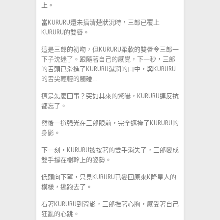
上。
當KURURU還未搞清楚狀況時，三郎已覆上
KURURU的雙唇。
這是三郎的初吻，但KURURU柔軟的雙唇令三郎一
下子沈迷了。跟隨著自己的感覺，下一秒，三郎
的舌頭已滑進了KURURU濕潤的口中，與KURURU
的舌尖輕輕的觸碰…
這是怎麼回事？突如其來的驚嚇，KURURU連反抗
都忘了。
然後一道强光在三郎眼前，完全遮掩了KURURU的
身影。
下一刻，KURURU被按著的雙手消失了，三郎變成
雙手撐在樹幹上的姿勢。
低頭向下望，只見KURURU已變回原來K隆星人的
模樣，逃跑去了。
看著KURURU到背影，三郎撫著心胸，感受著自己
狂亂的心跳。