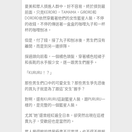
夏美和眾人擠進人群中，好不容易，終於擠到最
前面，只見KERORO，TAMAMA，GIRORO和
DORORO依然穿戴著他們的女性籃星人裝，不停
的收錢，不停的傳送著一盒盒的咖哩丸子和一杯
杯的咖哩刨冰。
但是，付了錢，接了丸子和刨冰後，男生們沒有
離開，而是到另一邊排隊。
探過頭向前看，一個橘色頭髮，穿著橘色短裙子
和長靴的水手服少女，逐一跟男生們握手。
「KURURU！？」
那些男生們口中的可愛女生？那些男生爭先恐後
的買丸子就是為了跟這“女生”握手？
對啊，還有KURURU這副籃星人裝，跟PURURU一
樣的，是完整的一個籃星人裝。
尤其“她”還曾經紅遍全日本，卻突然出現在這裡
賣丸子，受歡迎也是當然的。
眾人覺得眼前情景極盡不可思議，也不得不佩服