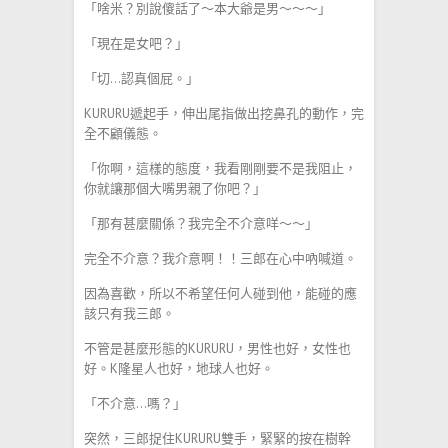
「啥米？別說傻話了～本大爺是男～～～」
「現在是女吧？」
「切…認真個屁。」
KURURU遞起手，伸出尾指做出挖鼻孔的動作，完
全不顧儀態。
「你啊，這樣的態度，我看剛剛要不是我阻止，
你就讓那個大嘴男親了你吧？」
「那有甚麼關係？我完全不介意咩～～」
完全不介意？我介意啊！！三郎在心中吶喊道。
因為喜歡，所以不希望任何人碰到他，能碰的應
該只有我三郎。
不管是甚麼形態的KURURU，男性也好，女性也
好。K隆星人也好，地球人也好。
「不介意…嗎？」
突然，三郎捉住KURURU雙手，緊緊的按在樹幹