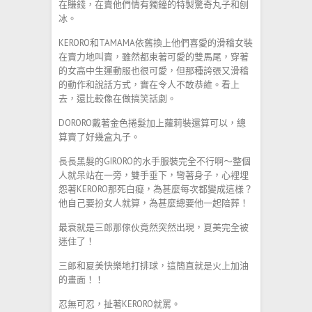
在賺錢，在賣他們情有獨鐘的特製驚奇丸子和刨
冰。
KERORO和TAMAMA依舊換上他們喜愛的滑稽女裝
在賣力地叫賣，雖然都束著可愛的雙馬尾，穿著
的女高中生運動服也很可愛，但那種誇張又滑稽
的動作和說話方式，實在令人不敢恭維。看上
去，還比較像在做搞笑話劇。
DORORO戴著金色捲髮加上蘿莉裝還算可以，總
算賣了好幾盒丸子。
長長黑髮的GIRORO的水手服裝完全不行啊～整個
人就呆站在一旁，雙手垂下，彎著身子，心裡埋
怨著KERORO那死白癡，為甚麼每次都變成這樣？
他自己要扮女人就算，為甚麼總要他一起陪葬！
最衰就是三郎那傢伙竟然突然出現，夏美完全被
迷住了！
三郎和夏美快樂地打排球，這簡直就是火上加油
的畫面！！
忍無可忍，扯著KERORO就罵。