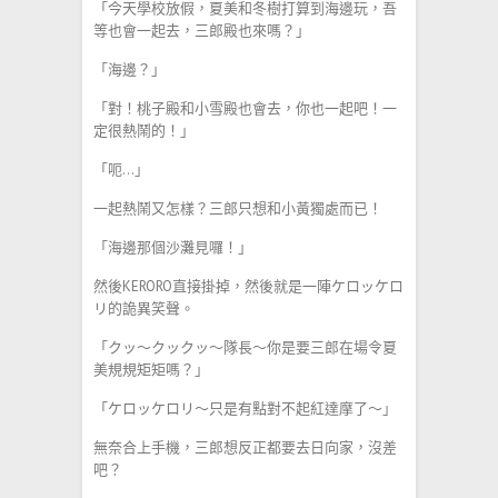
「今天學校放假，夏美和冬樹打算到海邊玩，吾
等也會一起去，三郎殿也來嗎？」
「海邊？」
「對！桃子殿和小雪殿也會去，你也一起吧！一
定很熱鬧的！」
「呃…」
一起熱鬧又怎樣？三郎只想和小黃獨處而已！
「海邊那個沙灘見囉！」
然後KERORO直接掛掉，然後就是一陣ケロッケロ
リ的詭異笑聲。
「クッ～クックッ～隊長～你是要三郎在場令夏
美規規矩矩嗎？」
「ケロッケロリ～只是有點對不起紅達摩了～」
無奈合上手機，三郎想反正都要去日向家，沒差
吧？