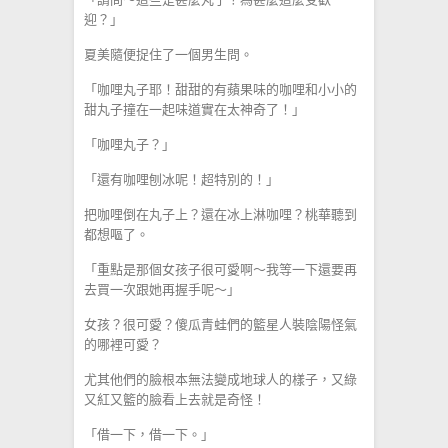
迎？」
夏美隨便捉住了一個男生問。
「咖哩丸子耶！甜甜的有蘋果味的咖哩和小小的
甜丸子撞在一起味道實在太神奇了！」
「咖哩丸子？」
「還有咖哩刨冰呢！超特別的！」
把咖哩倒在丸子上？還在冰上淋咖哩？桃華聽到
都想嘔了。
「重點是那個女孩子很可愛啊～我等一下還要再
去買一次跟她再握手呢～」
女孩？很可愛？傻瓜青蛙們的籃星人裝陰陽怪氣
的哪裡可愛？
尤其他們的臉根本無法變成地球人的樣子，又綠
又紅又籃的臉看上去就是奇怪！
「借一下，借一下。」