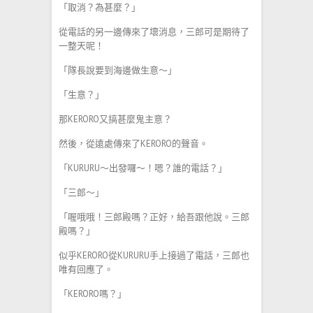
「取消？為甚麼？」
從電話的另一邊傳來了壞消息，三郎可是期待了
一整天呢！
「隊長說要到海邊做生意～」
「生意？」
那KERORO又搞甚麼鬼主意？
然後，從遠處傳來了KERORO的聲音。
「KURURU～出發囉～！嗯？誰的電話？」
「三郎～」
「喔哦哦！三郎殿嗎？正好，給吾跟他說。三郎
殿嗎？」
似乎KERORO從KURURU手上接過了電話，三郎也
唯有回應了。
「KERORO嗎？」