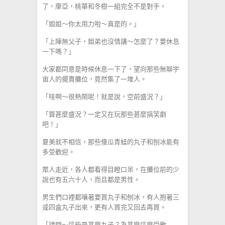
了，摩亞，桃華和冬樹一組完全不是對手。
「姐姐～你太用力啦～真是的。」
「上陣無父子，姐弟也沒情講～怎麼了？要休息
一下嗎？」
大家都同意是時候休息一下了，望向那些無聊宇
宙人的擺賣攤位，竟然集了一堆人。
「哇啊～很熱鬧呢！就是說，空前盛況？」
「算甚麼盛況？一定又在玩那些甚麼搞笑劇
吧！」
夏美就不相信，那些傻瓜青蛙的丸子和刨冰能有
多受歡迎。
眾人走近，各人都看得目瞪口呆，在攤位前的少
說也有五六十人，而且都是男性。
男生們口裡都嚷著要買丸子和刨冰，有人抱著三
或四盒丸子出來，更有人買完又回去再買。
「請問～這些是甚麼丸子？為甚麼這麼受歡