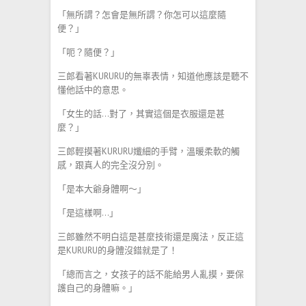
「無所謂？怎會是無所謂？你怎可以這麼隨
便？」
「呃？隨便？」
三郎看著KURURU的無辜表情，知道他應該是聽不
懂他話中的意思。
「女生的話…對了，其實這個是衣服還是甚
麼？」
三郎輕摸著KURURU孅細的手臂，溫暖柔軟的觸
感，跟真人的完全沒分別。
「是本大爺身體啊～」
「是這樣啊…」
三郎雖然不明白這是甚麼技術還是魔法，反正這
是KURURU的身體沒錯就是了！
「總而言之，女孩子的話不能給男人亂摸，要保
護自己的身體嘛。」