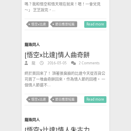
嗎？我和悟空和悟天現在就來！嗯！一會兒見
～」 芝芝說完，…
Read more
悟空x比達
節日應景短篇
龍珠同人
[悟空x比達]情人曲奇餅
龍
2016-03-05
2 Comments
終於買回來了！ 頂著張臭臉的比達今天從百貨公
司買了一堆曲奇餅回來，作為情人節的回禮。 一
個情人節還不…
Read more
悟空x比達
節日應景短篇
龍珠同人
[悟空x比達]情人朱古力