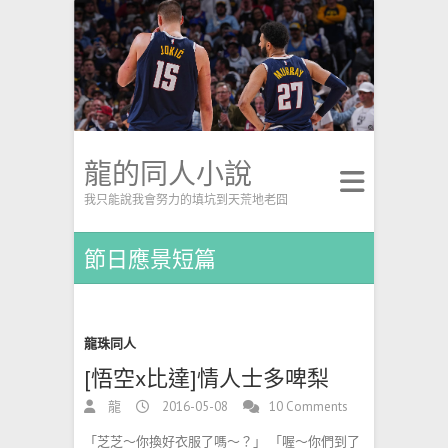
龍的同人小說
我只能說我會努力的填坑到天荒地老囧
節日應景短篇
龍珠同人
[悟空x比達]情人士多啤梨
龍
2016-05-08
10 Comments
「芝芝～你換好衣服了嗎～？」 「喔～你們到了